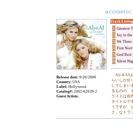
Track Listing
1
Greatest T
2
Joy to th
3
We Three 
4
First Noel
5
God Rest 
6
Silent Nig
Aly＆A
Release date:
9/26/2006
らいしか分
Country:
USA
してしまい
Label:
Hollywood
るものの、そ
Catalog#:
2061-62639-2
Guest Artists:
ラストは自
タイトルです
うですが、
ク」なトラッ