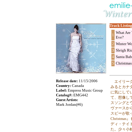
Track Listing
What Are 
1
Eve?
2
Winter W
3
Sleigh Ri
4
Santa Ba
5
Christmas
Release date:
11/15/2006
エイリー
Country:
Canada
みるとカナ
Label:
Empress Music Group
に気にして
Catalog#:
EMG442
て、想像し
Guest Artists:
スソングと
Mark Jordan(#6)
ヴァースから
スビーが歌ったウ
Christ
ディ・テイ
た。少々小