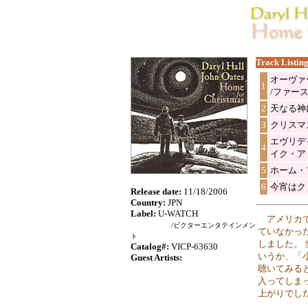
Track Listing
オーヴァ
1
/ファー
2
天なる神
3
クリスマ
エヴリデ
4
イク・ア
5
ホーム・
6
今宵はク
Release date:
11/18/2006
Country:
JPN
Label:
U-WATCH
アメリカ
/ビクターエンタテインメン
ていなかっ
ト
しました。
Catalog#:
VICP-63630
いうか、「
Guest Artists:
聴いてみる
入ってしま
上がりでし