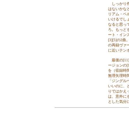
しっかり作
はないかな
リアム・ベ
いけるでし
なると思っ
ろ。もっと
ート・イン
[3][5]
の再録ヴァ
に近いテン
最後の[1
ージョンの[
を（収録時
無理矢理時
「ジングル
いいのに、
りではかえ
は、意外に
とした気分にも