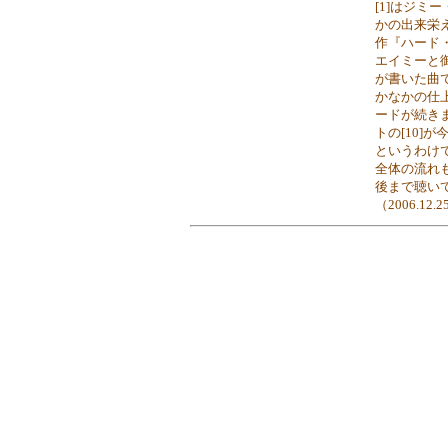
[1]はジ
かの出来栄
作『ハード
エイミーと
が書いた曲
かなかの仕
ードが続き
トの[10]
というわけ
全体の流れ
後まで聴い
（2006.12.2