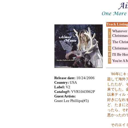
Track Listing
Whatever
1
Christmas
2
The Chris
3
Christmas
4
I'll Be H
5
You're A 
'86年
Release date:
10/24/2006
題して海外
Country:
USA
したたが、
Label:
V2
来でした。
Catalog#:
VVR1043962P
以来ティル
Guest Artists:
好きになれ
Grant Lee Phillips(#5)
ど、たまに
ったら、そ
悪かったの
そのエイミ