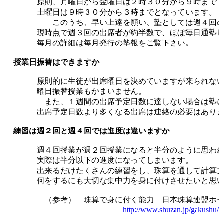
原則、月曜日から金曜日は２時３０分から９時まで
土曜日は９時３０分から３時までとなっています。
このうち、早い上達を願い、塾としては週４回の
現時点で週３回の出席者が約半数で、ほぼ毎日通塾し
毎月の詳細は毎月発行の塾報をご覧下さい。
授業日振替はできますか
原則的に生徒が出席曜日を決めていますが来られない
曜日振替授業もかまいません。
また、１週間の出席予定日数に達しない場合は塾に
出席予定日数より多くなる出席は連絡の必要はあり
練習は週２回と週４回では進度は違いますか
週４回授業が週２回授業になると半分のように思わ
実際は半分以下の進度になってしまいます。
出来るだけたくさんの練習をし、珠算を通して計算
何をするにも大切な集中力を身に付けさせたいと思
（参考） 珠算で身に付く能力 日本珠算連
http://www.shuzan.jp/gakushu