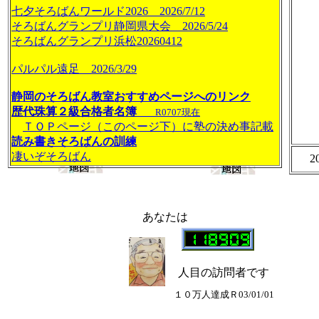
七夕そろばんワールド2026 2026/7/12
そろばんグランプリ静岡県大会 2026/5/24
そろばんグランプリ浜松20260412
パルパル遠足 2026/3/29
静岡のそろばん教室おすすめページへのリンク
（塾周辺の地図は）
（塾の地図）
歴代珠算２級合格者名簿
R0707現在
ＴＯＰページ（このページ下）に塾の決め事記載
読み書きそろばんの訓練
凄いぞそろばん
2
あなたは
人目の訪問者です
１０万人達成Ｒ03/01/01