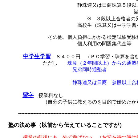
静珠連又は日商珠算５段以上合格者は授
諸経
※ ３段以上合格者の兄弟割引併
高校生（珠算又は中学学習を３年
その他、個人負担にかかる検定試験受験料・
個人利用の問題集代金等
中学生学習
８４００円 （ＰＣ学習・
ただし
珠算（２年間以上）から
兄弟同時通塾者 ７
（一番低学年生は基
静珠連又は日商 参段以上合格者 
習字
授業料なし
（自分の子供に教えるのを目的で始めた
-----------------------------------------------------------------------------
塾の決め事（以前から伝えていることですが）
授業の前後にも、外で遊ばない。（お迎を待つ時は