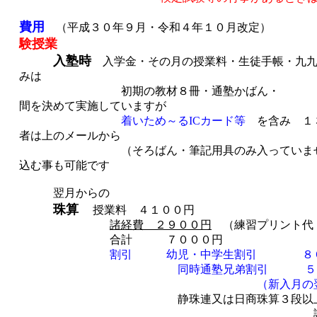
費用
（平成３０年９月・
験授業
入塾時
入学金・その月の授業料・
みは
初期の教材８冊・
間を決めて実施していますが
着いため～るICカード等
を含
者は上のメールから
（そろばん・筆記用具のみ
込む事も可能です
翌月からの
珠算
授業料 ４１００円
諸経費 ２９００円
（練習プリント代
合計 ７０００円
割引 幼児・中学生割引 ８
同時通塾兄弟割引 ５０
（新入月の翌月からで一番低学
静珠連又は日商珠算３段以上
諸経費込