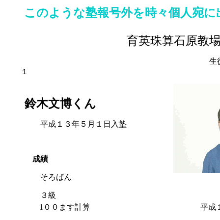
このような塾報号外を時々個人宛に
育英珠算石原教
生
１
平成
鈴木文博くん
平成１３年５月１日入塾
成績
そろばん
３級
1００ます計算 平成１５年