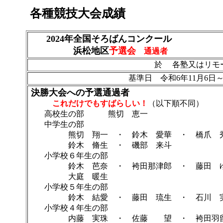
各種競技大会成績
2024年全国そろばんコンクール
浜松地区
予選会
通過者
於 各塾又はリモート
基準日 令和6年11月6日～
決勝大会への予選通過者
これだけでもすばらしい！
（以下順不同）
高校生の部 熊切 恵一
中学生の部
熊切 翔一 ・ 鈴木 愛華 ・ 橋爪 
鈴木 脩生 ・ 磯部 来斗
小学校６年生の部
鈴木 芭奈 ・ 袴田那津郎 ・ 藤田 
大庭 暖生
小学校５年生の部
鈴木 結愛 ・ 藤田 琉生 ・ 石川 
小学校４年生の部
内藤 実珠 ・ 佐藤 望 ・ 袴田羽