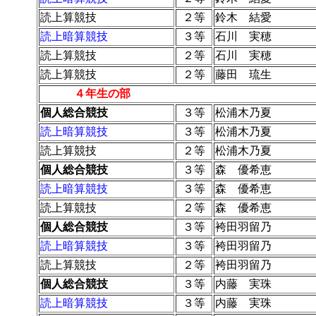
読上算競技
２等
鈴木 結愛
読上暗算競技
３等
石川 実穂
読上算競技
２等
石川 実穂
読上算競技
２等
藤田 琉生
４年生の部
個人総合競技
３等
松浦木乃夏
読上暗算競技
３等
松浦木乃夏
読上算競技
２等
松浦木乃夏
個人総合競技
３等
森 優希恵
読上暗算競技
３等
森 優希恵
読上算競技
２等
森 優希恵
個人総合競技
３等
袴田羽留乃
読上暗算競技
３等
袴田羽留乃
読上算競技
２等
袴田羽留乃
個人総合競技
３等
内藤 実珠
読上暗算競技
３等
内藤 実珠