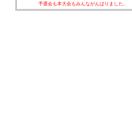
予選会も本大会もみんながんばりました。