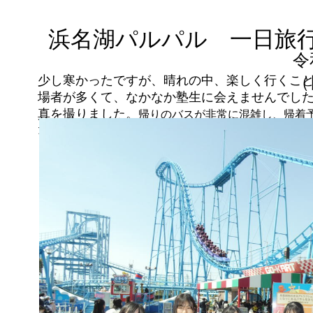
浜名湖パルパル 一日
令
少し寒かったですが、晴れの中、楽しく行くこ
（
場者が多くて、なかなか塾生に会えませんでし
真を撮りました。
帰りのバスが非常に混雑し、帰着
たが、元気で楽しく一日を過ごすことが出来ました。