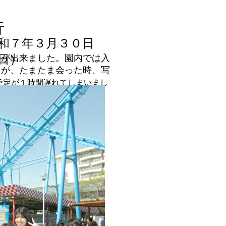
旅行
和７年３月３０日
とが出来ました。園内では入
日）
たが、たまたま会った時、写
予定が１時間遅れてしまいまし