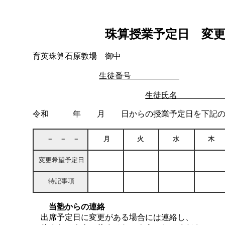
珠算授業予定日 変
育英珠算石原教場 御中
生徒番号
生徒
令和 年 月 日からの授業予定日を下記のよ
－ － －
月
火
水
木
変更希望予定日
特記事項
当塾からの連絡
出席予定日に変更がある場合には連絡し、