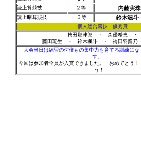
読上算競技
２等
内藤実
読上暗算競技
３等
鈴木颯斗
個人総合競技 優秀賞
袴田那津郎 ・ 森優希恵 ・ 石
藤田琉生 ・ 鈴木颯斗 ・ 袴田羽留乃 
大会当日は練習の何倍もの集中力を育てる訓練にな
す
。
今回は参加者全員が入賞できました。 おめでとう！
う！