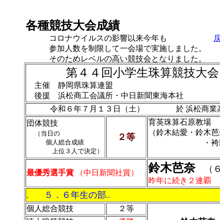
各種競技大会成績
コロナウイルスの影響以来今年も
参加人数を制限して一会場で実施しました。
そのためレベルの高い競技会となりました。
第４４回小学生珠算競技大会
主催 静岡県珠算連盟
後援 浜松商工会議所・中日新聞東海本社
令和６年７月１３日（土） 於 浜松商業
育英珠算石原教場
団体競技
（鈴木結愛・鈴木芭
（
当日の
２等
個人総合成績
・袴田那
上位３人で決定）
鈴木芭奈
（６
最優秀選手賞
（中日新聞社賞）
昨年に続き２連覇
５．６年生の部
.
..
個人総合競技
２等