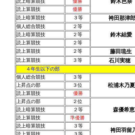
鈴木芭奈
読上暗算競技
優勝
読上算競技
優勝
読上暗算競技
３等
袴田那津
個人総合競技
２等
鈴木結
読上暗算競技
２等
読上算競技
２等
読上算競技
２等
藤田琉
読上算競技
３等
石川実穂
４年生以下の部
個人総合競技
３等
松浦木乃夏
上昇点の部
３位
読上算競技
優勝
上昇点の部
２位
森優希恵
読上暗算競技
２等
読上算競技
準優勝
読上暗算競技
３等
袴田羽留
読上算競技
３等