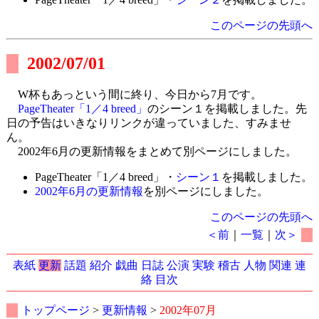
このページの先頭へ
2002/07/01
W杯もあっという間に終り、今日から7月です。
PageTheater「1／4 breed」
のシーン１を掲載しました。先
日の予告はいきなりリンクが違っていました、すみませ
ん。
2002年6月の更新情報をまとめて別ページにしました。
PageTheater「1／4 breed」・
シーン１
を掲載しました。
2002年6月の更新情報
を別ページにしました。
このページの先頭へ
＜前
｜
一覧
｜
次＞
表紙
更新
話題
紹介
戯曲
日誌
公演
実験
稽古
人物
関連
連
絡
目次
トップページ
>
更新情報
>
2002年07月