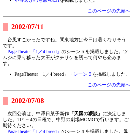
不等辺かわら版vol.31
を掲載しました。
このページの先頭へ
2002/07/11
台風すごかったですね。関東地方は今日は暑くなりそう
です。
PageTheater「1／4 breed」
のシーン５を掲載しました。ツ
ムジに乗り移った大王がクチサケを誘って何やら企みま
す。
PageTheater「1／4 breed」・
シーン５
を掲載しました。
このページの先頭へ
2002/07/08
次回公演は、中澤日菜子新作
「天国の猥談」
に決定しま
した。11/1～4の日程で、中野の劇場MOMOで行います。ご
期待ください。
PageTheater「1／4 breed」
のシーン４を掲載しました。母