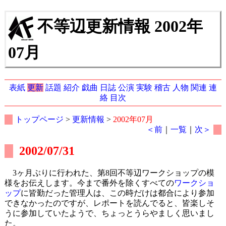
不等辺更新情報 2002年
07月
表紙
更新
話題
紹介
戯曲
日誌
公演
実験
稽古
人物
関連
連
絡
目次
トップページ
>
更新情報
>
2002年07月
＜前
｜
一覧
｜
次＞
2002/07/31
3ヶ月ぶりに行われた、第8回不等辺ワークショップの模
様をお伝えします。今まで番外を除くすべての
ワークショ
ップ
に皆勤だった管理人は、この時だけは都合により参加
できなかったのですが、レポートを読んでると、皆楽しそ
うに参加していたようで、ちょっとうらやましく思いまし
た。