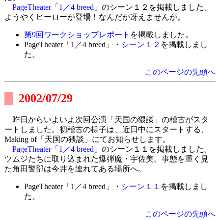
PageTheater「1／4 breed」
のシーン１２を掲載しました。
ようやくヒーローが登場！なんだか冴えませんが。
第9回ワークショップレポート
を掲載しました。
PageTheater「1／4 breed」・
シーン１２
を掲載しまし
た。
このページの先頭へ
2002/07/29
昨日からいよいよ次回公演「天国の猥談」の稽古がスタ
ートしました。初稽古の様子は、近日中にスタートする、
Making of「天国の猥談」にてお知らせします。
PageTheater「1／4 breed」
のシーン１１を掲載しました。
ツムジたちに取り込まれた爆弾魔・宇佐美。事態を重く見
た角田警部は今井を連れてある場所へ。
PageTheater「1／4 breed」・
シーン１１
を掲載しまし
た。
このページの先頭へ