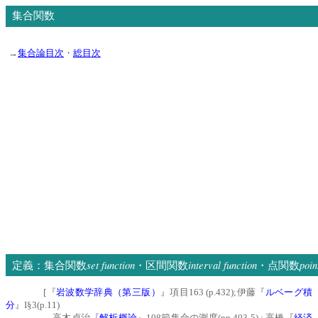
集合関数
→
集合論目次
・
総目次
set function
interval function
poin
定義：集合関数
・区間関数
・点関数
[『
岩波数学辞典（第三版）
』項目163 (p.432);伊藤『
ルベーグ積
分
』I§3(p.11)
高木貞治『
解析概論
』108節集合の測度(pp.403-5) ; 高橋『
経済