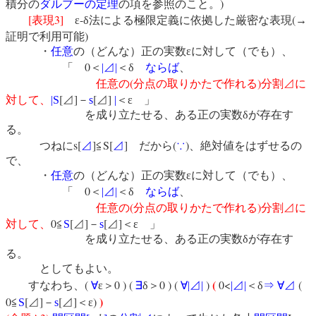
)
積分の
ダルブーの定理
の項を参照のこと。
[
3]
-
(
表現
ε
δ法による極限定義に依拠した厳密な表現
→
)
証明で利用可能
・
任意
の（どんな）正の実数εに対して（でも）、
0
「
＜
|
⊿
|
＜δ
ならば
、
(
)
任意の
分点の取りかたで作れる
分割⊿
に
[
]
[
]
対して、
|
S
⊿
－
s
⊿
|
＜ε 」
を成り立たせる、ある正の実数δが存在す
る。
s[
]
S[
]
(
)
つねに
⊿
≦
⊿
だから
∵
、絶対値をはずせるの
で、
・
任意
の（どんな）正の実数εに対して（でも）、
0
「
＜
|
⊿
|
＜δ
ならば
、
(
)
任意の
分点の取りかたで作れる
分割⊿
に
0
[
]
[
]
対して、
≦
S
⊿
－
s
⊿
＜ε 」
を成り立たせる、ある正の実数δが存在す
る。
としてもよい。
(
(
0 ) (
0 ) (
)
0<
(
すなわち、
∀
ε＞
∃
δ＞
∀
|
⊿
|
|
⊿
|
＜δ
⇒
∀
⊿
)
0
[
]
[
]
)
≦
S
⊿
－
s
⊿
＜ε