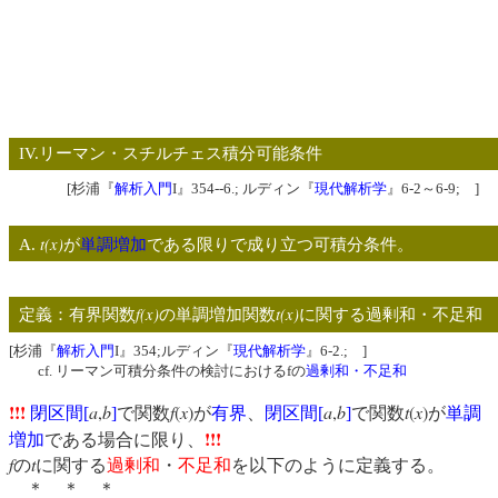
IV.リーマン・スチルチェス積分可能条件
[杉浦『
解析入門
I』354--6.; ルディン『
現代解析学
』6-2～6-9; ]
t(x)
A.
が
単調増加
である限りで成り立つ可積分条件。
f(x)
t(x)
定義：有界関数
の単調増加関数
に関する過剰和・不足和
[杉浦『
解析入門
I』354;ルディン『
現代解析学
』6-2.; ]
cf. リーマン可積分条件の検討におけるfの
過剰和・不足和
!!!
a
,
b
f
(
x
)
a
,
b
t
(
x
)
閉区間
[
]
で関数
が
有界
、
閉区間
[
]
で関数
が
単調
!!!
増加
である場合に限り、
f
t
の
に関する
過剰和
・
不足和
を以下のように定義する。
＊ ＊ ＊