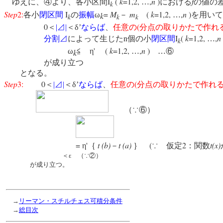
I
(
k
=1,2,
,
n
)
f
ゆえに、④より、各小区間
…
における
の値の
k
Step
2:
I
=
M
m
(
k
=1,2,
,
n
)
各小
閉区間
の
振幅
ω
－
…
を用い
k
k
k
k
0
(
＜
|
⊿
|
＜δ’
ならば
、
任意の
分点の取りかたで作れ
n
I
(
k
=1,2,
,
n
分割
⊿
によって生じた
個の小
閉区間
…
k
'
(
k
=1,2,
,
n
)
ω
≦ η
…
…⑥
k
が成り立つ
となる。
Step
3:
0
(
＜
|
⊿
|
＜δ’
ならば
、
任意の
分点の取りかたで作れ
（∵⑥）
=
'
t (b)
t (a)
(
2
t(x)
η
｛
－
｝
∵ 仮定
：関数
＜ε （∵②）
が成り立つ。
→
リーマン・スチルチェス可積分条件
→
総目次