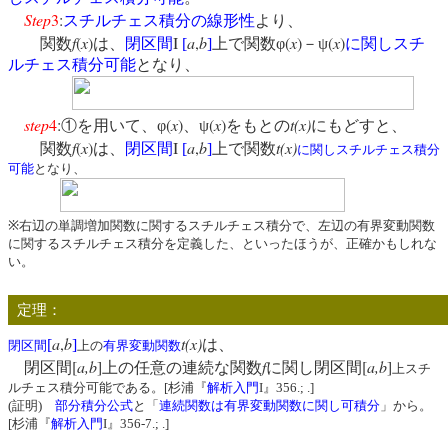
Step
3
:
スチルチェス積分の線形性
より、
f
(
x
)
I
a
,
b
(
x
)
(
x
)
関数
は、
閉区間
[
]
上で関数φ
－ψ
に関しスチ
ルチェス積分可能
となり、
step
4
:
(
x
)
(
x
)
t(x)
①を用いて、φ
、ψ
をもとの
にもどすと、
f
(
x
)
I
a
,
b
t(x)
関数
は、
閉区間
[
]
上で関数
に関しスチルチェス積分
可能
となり、
※右辺の単調増加関数に関するスチルチェス積分で、左辺の有界変動関数
に関するスチルチェス積分を定義した、といったほうが、正確かもしれな
い。
定理：
a
,
b
t(x)
[
]
は、
閉区間
上の
有界変動関数
[
a,b
]
f
[
a,b
]
閉区間
上の任意の連続な関数
に関し閉区間
上スチ
ルチェス積分可能である。[杉浦『
解析入門
I』356.; .]
(証明)
部分積分公式
と「
連続関数は有界変動関数に関し可積分
」から。
[杉浦『
解析入門
I』356-7.; .]