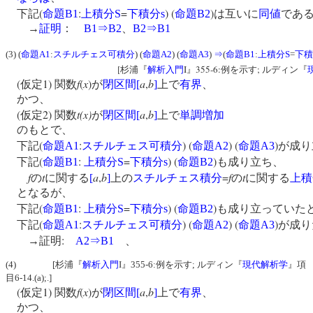
(
:
=
) (
)
下記
命題
B1
上積分
S
下積分
s
命題
B2
は互いに
同値
であ
→
証明
：
B1
⇒
B2
、
B2
⇒
B1
(3) (
命題A1
:
スチルチェス可積分
) (
命題A2
) (
命題A3
)
⇒
(
命題B1
:
上積分S
=
下積
[
I
355
-
6:
;
杉浦『
解析入門
』
例を示す
ルディン『
(
1)
f
(
x
)
a
,
b
仮定
関数
が
閉区間
[
]
上で
有界
、
かつ、
(
2)
t(x)
a
,
b
仮定
関数
が
閉区間
[
]
上で
単調増加
のもとで、
(
:
) (
) (
)
下記
命題
A1
スチルチェス可積分
命題
A2
命題
A3
が成り
(
:
=
) (
)
下記
命題
B1
上積分
S
下積分
s
命題
B2
も成り立ち、
f
t
a
,
b
=
f
t
の
に関する
[
]
上の
スチルチェス積分
の
に関する
上積
となるが、
(
:
=
) (
)
下記
命題
B1
上積分
S
下積分
s
命題
B2
も成り立っていた
(
:
) (
) (
)
下記
命題
A1
スチルチェス可積分
命題
A2
命題
A3
が成り
:
→証明
A2
⇒
B1
、
(4) [杉浦『
解析入門
I』355-6:例を示す; ルディン『
現代解析学
』項
目6-14.(a);.]
(
1)
f
(
x
)
a
,
b
仮定
関数
が
閉区間
[
]
上で
有界
、
かつ、