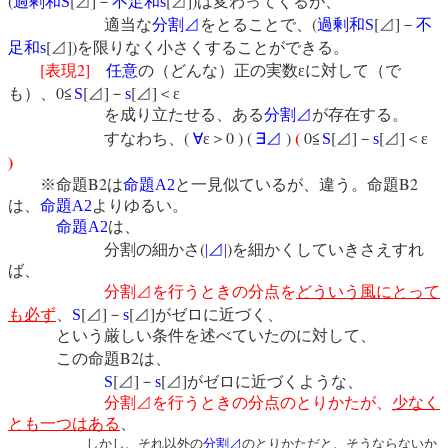
(
[
]
[
])
過剰和
S
⊿
－
不足和
s
⊿
は変わってくるが、
(
[
]
適当な
分割⊿
をとることで、
過剰和
S
⊿
－
不
[
])
足和
s
⊿
を限りなく小さくすることができる。
[
2]
表現
任意
の（どんな）正の実数εに対して（で
0
[
]
[
]
も）、
≦
S
⊿
－
s
⊿
＜ε
を成り立たせる、ある
分割⊿
が存在する。
(
(
0 ) (
)
0
[
]
[
]
すなわち、
∀
ε＞
∃
⊿
≦
S
⊿
－
s
⊿
＜ε
)
B2
B2
※命題
は
命題
A2
と一見似ているが、違う。命題
は、
命題
A2
よりゆるい。
命題
A2
は、
(
)
分割の細かさ
|
⊿
|
を細かくしていきさえすれ
ば、
分割⊿
を行うときの分点を
どういう風にとって
[
]
[
]
も必ず
、
S
⊿
－
s
⊿
がゼロに近づく、
という厳しい条件を述べていたのに対して、
B2
この命題
は、
[
]
[
]
S
⊿
－
s
⊿
がゼロに近づくような、
分割⊿
を行うときの分点のとりかたが、
少なく
とも一つはある
、
しかし、それ以外の
分割⊿
のとりかただと、そうならないか