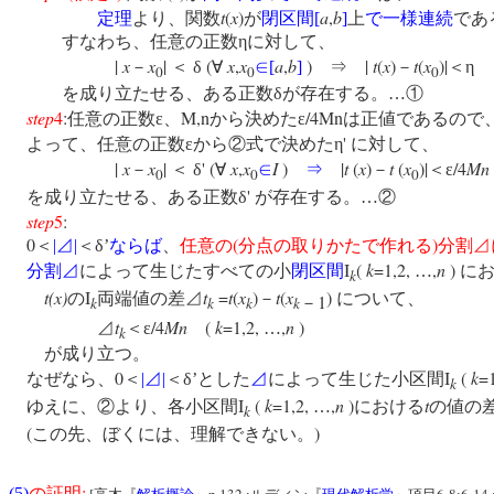
t
(
x
)
a
,
b
定理
より、関数
が
閉区間
[
]
上
で一様連続
であ
すなわち、任意の正数ηに対して、
|
x
x
|
(
x
,
x
a
,
b
)
|
t
(
x
)
t
(
x
)|
－
＜
δ
∀
∈
[
]
⇒
－
＜
0
0
0
を成り立たせる、ある正数δが存在する。…①
step
4
:
M,n
/4Mn
任意の正数ε、
から決めたε
は正値であるので
'
よって、任意の正数εから②式で決めたη
に対して、
|
x
x
|
' (
x
,
x
I
)
|
t
(
x
)
t
(
x
)|
/4
Mn
－
＜
δ
∀
∈
⇒
－
＜ε
0
0
0
'
を成り立たせる、ある正数δ
が存在する。…②
step
5
:
0
(
)
＜
|
⊿
|
＜δ’
ならば
、
任意の
分点の取りかたで作れる
分割⊿
I
(
k
=1,2,
,
n
)
分割
⊿
によって生じたすべての小
閉区間
…
に
k
t(x)
I
t
=
t
(
x
)
t
(
x
)
の
両端値の差⊿
－
について、
1
－
k
k
k
k
t
/4
Mn
(
k
=1,2,
,
n
)
⊿
＜ε
…
k
が成り立つ。
0
I
(
k
=
なぜなら、
＜
|
⊿
|
＜δ’とした
⊿
によって生じた小区間
k
I
(
k
=1,2,
,
n
)
t
ゆえに、②より、各小区間
…
における
の値の
k
(
)
この先、ぼくには、理解できない。
:
(5)
の証明