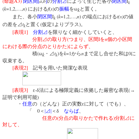
(
A3)
a
,
b
I
命題
閉区間
[
]
の
分割⊿
によって生じた各小
閉区間
k
(
k
=1,2,…,
n
)
f
(
x
)
における
の
振幅
をω
と置く。
k
I
(
k
=1,2,…,
n
)
t(x)
また、各小
閉区間
の端点における
の値
k
t
(
1
)
の差を⊿
と置く
仮定
よりプラス
。
k
[
1]
表現
分割⊿
を限りなく細かくしていくと、
(
I
n
分割⊿
の取り方
つまり、区間
を
個の小区間
)
にわける際の分点のとりかた
によらず、
(
t
)
k
=1
n
0
積
ω
・⊿
を
から
まで足し合せた和は
に
k
k
収束する。
[
2]
表現
記号を用いた簡潔な表現
[
3]
-
(
表現
ε
δ法による極限定義に依拠した厳密な表現
→
)
証明で利用可能
・
任意
の（どんな）正の実数εに対して（でも）、
0
「
＜
|
⊿
|
＜δ
ならば
、
(
)
任意の
分点の取りかたで作れる
分割⊿
に
対して、