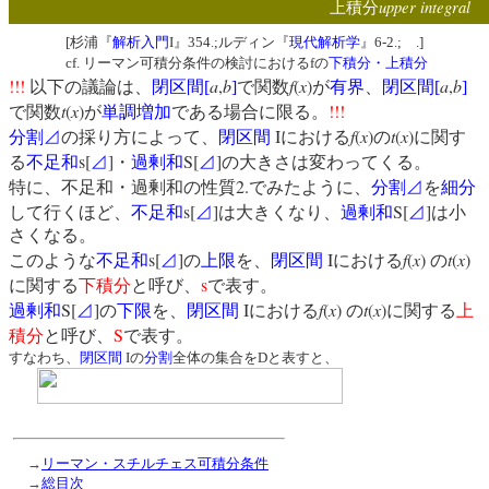
upper integral
上積分
[杉浦『
解析入門
I』354.;ルディン『
現代解析学
』6-2.; .]
cf. リーマン可積分条件の検討におけるfの
下積分・上積分
!!!
a
,
b
f
(
x
)
a
,
b
以下の議論は、
閉区間
[
]
で関数
が
有界
、
閉区間
[
]
t
(
x
)
!!!
で関数
が
単調増加
である場合に限る。
I
f
(
x
)
t
(
x
)
分割⊿
の採り方によって、
閉区間
における
の
に関す
s[
]
S[
]
る
不足和
⊿
・
過剰和
⊿
の大きさは変わってくる。
2.
特に、不足和・過剰和の性質
でみたように、
分割⊿
を
細分
s[
]
S[
]
して行くほど、
不足和
⊿
は大きくなり、
過剰和
⊿
は小
さくなる。
s[
]
I
f
(
x
)
t
(
x
)
このような
不足和
⊿
の
上限
を、
閉区間
における
の
s
に関する
下積分
と呼び、
で表す。
S[
]
I
f
(
x
)
t
(
x
)
過剰和
⊿
の
下限
を、
閉区間
における
の
に関する
上
S
積分
と呼び、
で表す。
すなわち、
閉区間
Iの
分割
全体の集合をDと表すと、
→
リーマン・スチルチェス可積分条件
→
総目次