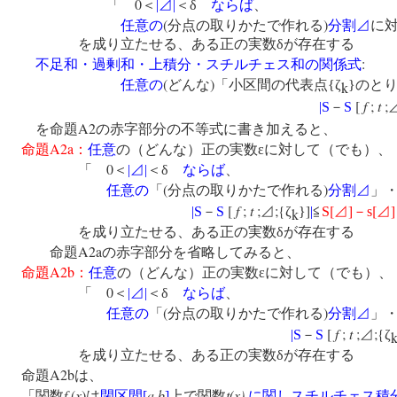
0
「
＜
|
⊿
|
＜δ
ならば
、
(
)
任意の
分点の取りかたで作れる
分割⊿
に
を成り立たせる、ある正の実数δが存在する
:
不足和・過剰和・上積分・スチルチェス和の関係式
(
)
任意の
どんな
「小区間の代表点{ζ
}のと
k
[
f
;
t
;
|
S
－
S
A2
を命題
の赤字部分の不等式に書き加えると、
A2a
命題
：
任意
の（どんな）正の実数εに対して（でも）
0
「
＜
|
⊿
|
＜δ
ならば
、
(
)
任意の
「
分点の取りかたで作れる
分割⊿
」・
[
f
;
t
;
;{
]
[
]
[
]
|
S
－
S
⊿
ζ
}
|
≦
S
⊿
－
s
⊿
k
を成り立たせる、ある正の実数δが存在する
A2a
命題
の赤字部分を省略してみると、
A2b
命題
：
任意
の（どんな）正の実数εに対して（でも）
0
「
＜
|
⊿
|
＜δ
ならば
、
(
)
任意の
「
分点の取りかたで作れる
分割⊿
」・
[
f
;
t
;
;{
|
S
－
S
⊿
ζ
を成り立たせる、ある正の実数δが存在する
A2b
命題
は、
f
(
x
)
a
,
b
t(x)
「関数
は
閉区間
[
]
上で関数
に関しスチルチェス積