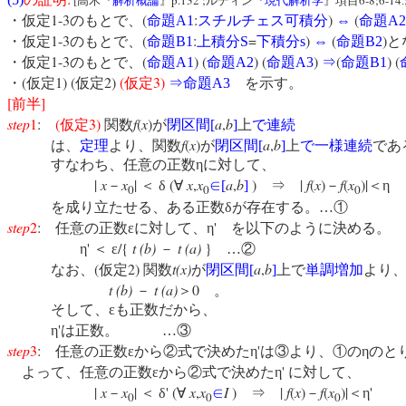
[
p.132
;
6-8;6-14
高木『
解析概論
』
ルディン『
現代解析学
』項目
.
1-3
(
:
)
(
・仮定
のもとで、
命題
A1
スチルチェス可積分
⇔
命題
A2
1-3
(
:
=
)
(
)
・仮定
のもとで、
命題
B1
上積分
S
下積分
s
⇔
命題
B2
と
1-3
(
) (
) (
)
(
) (
・仮定
のもとで、
命題
A1
命題
A2
命題
A3
⇒
命題
B1
(
1) (
2)
(
3)
・
仮定
仮定
仮定
⇒
命題
A3
を示す。
[
]
前半
step
1
:
(
3)
f
(
x
)
a
,
b
仮定
関数
が
閉区間
[
]
上
で連続
f
(
x
)
a
,
b
は、
定理
より、関数
が
閉区間
[
]
上
で一様連続
であ
すなわち、任意の正数ηに対して、
|
x
x
|
(
x
,
x
a
,
b
)
|
f
(
x
)
f
(
x
)|
－
＜
δ
∀
∈
[
]
⇒
－
＜
0
0
0
を成り立たせる、ある正数δが存在する。…①
step
2
:
'
任意の正数εに対して、η
を以下のように決める。
'
/{
t (b)
t (a)
}
η
＜
ε
－
…②
(
2)
t(x)
a
,
b
なお、
仮定
関数
が
閉区間
[
]
上で
単調増加
より
t (b)
t (a)
0
－
＞
。
そして、εも正数だから、
'
η
は正数。 …③
step
3
:
'
任意の正数εから②式で決めたη
は③より、①のηのと
'
よって、任意の正数εから②式で決めたη
に対して、
|
x
x
|
' (
x
,
x
I
)
|
f
(
x
)
f
(
x
)|
'
－
＜
δ
∀
∈
⇒
－
＜η
0
0
0