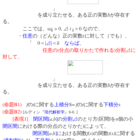
」
を成り立たせる、ある正の実数δが存在す
る。
> 0,
t
0
ここでは、ω
⊿
＞
なので、
k
k
・
任意
の（どんな）正の実数εに対して（でも）、
0
「
＜
|
⊿
|
＜δ
ならば
、
(
)
任意の
分点の取りかたで作れる
分割⊿
に
対して、
」
を成り立たせる、ある正の実数δが存在す
る。
(
B1)
f
t
S=
f
t
s
命題
の
に関する
上積分
の
に関する
下積分
(
B2)
命題
[ルディン『
現代解析学
』6-6. ]
[
1]
a
,
b
(
I
n
表現
閉区間
[
]
の
分割⊿
のとり方
区間
を
個の小
)
閉区間
にわける際の分点のとりかた
によって、
a
,
b
f
(
x
)
t(x)
閉区間
[
]
における関数
の関数
に関する