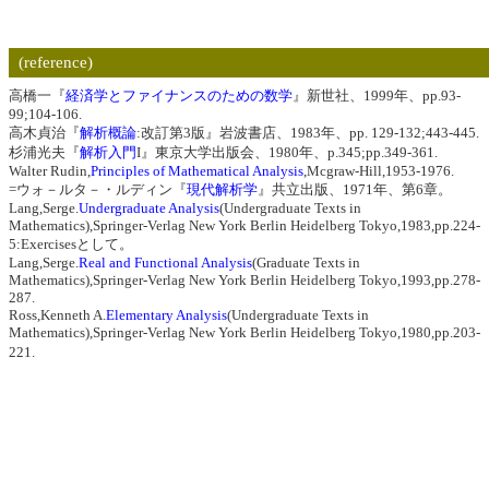
(reference)
高橋一『
経済学とファイナンスのための数学
』新世社、1999年、pp.93-
99;104-106.
高木貞治『
解析概論
:改訂第3版』岩波書店、1983年、pp. 129-132;443-445.
杉浦光夫『
解析入門
I』東京大学出版会、1980年、p.345;pp.349-361.
Walter Rudin,
Principles of Mathematical Analysis
,Mcgraw-Hill,1953-1976.
=ウォ－ルタ－・ルディン『
現代解析学
』共立出版、1971年、第6章。
Lang,Serge.
Undergraduate Analysis
(Undergraduate Texts in
Mathematics),Springer-Verlag New York Berlin Heidelberg Tokyo,1983,pp.224-
5:Exercisesとして。
Lang,Serge.
Real and Functional Analysis
(Graduate Texts in
Mathematics),Springer-Verlag New York Berlin Heidelberg Tokyo,1993,pp.278-
287.
Ross,Kenneth A.
Elementary Analysis
(Undergraduate Texts in
Mathematics),Springer-Verlag New York Berlin Heidelberg Tokyo,1980,pp.203-
221.