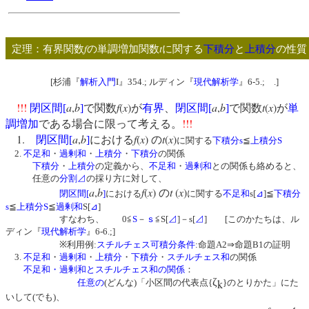
f
t
定理：有界関数
の単調増加関数
に関する
下積分
と
上積分
の性質
[杉浦『
解析入門
I』354.; ルディン『
現代解析学
』6-5.; .]
!!!
a
,
b
f
(
x
)
a
,
b
t
(
x
)
閉区間
[
]
で関数
が
有界
、
閉区間
[
]
で関数
が
単
!!!
調増加
である場合に限って考える。
1.
a
,
b
f
(
x
)
t
(
x
)
閉区間
[
]
における
の
に関する
下積分s
≦
上積分S
2.
不足和
・
過剰和
・
上積分
・
下積分
の関係
下積分
・
上積分
の定義から、
不足和
・
過剰和
との関係も絡めると、
任意の
分割⊿
の採り方に対して、
a
,
b
f
(
x
)
t
(
x
)
の
閉区間
[
]
における
に関する
不足和
s[
⊿
]≦
下積分
s
≦
上積分S
≦
過剰和
S[
⊿
]
すなわち、 0≦
S
－
ｓ
≦S[
⊿
]－s[
⊿
] [このかたちは、ル
ディン『
現代解析学
』6-6.;]
※利用例:
スチルチェス可積分条件
:命題A2⇒命題B1の証明
3.
不足和
・
過剰和
・
上積分
・
下積分
・
スチルチェス和
の関係
不足和・過剰和とスチルチェス和の関係
：
ζ
k
任意の
(どんな)「小区間の代表点{
}のとりかた」にた
いして(でも)、