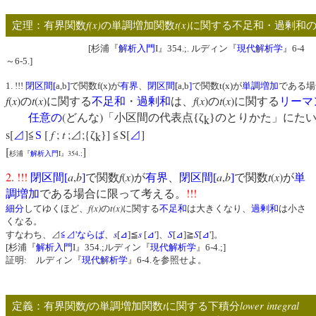
f(x)
t(x)
定理：有界関数
の単調増加関数
に関する不足和・過剰和
[杉浦『
解析入門
I』354.;. ルディン『
現代解析学
』6-4
～6-5.]
1. !!!
閉区間
[
a,b
]
で関数f(x)が
有界
、
閉区間
[
a,b
]
で関数t(x)が
単調増加
である場
f
(
x
)
t
(
x
)
f
(
x
)
t
(
x
)
の
に関する
不足和
・
過剰和
は、
の
に関する
リーマ
(
)
任意の
どんな
「小区間の代表点{ζ
}のとりかた」にた
k
s[
]
[
f
;
t
;
;{
]
S[
]
⊿
≦
S
⊿
ζ
}
≦
⊿
k
[
]
I
354
.
;
杉浦『
解析入門
』
2
.
!!!
a
,
b
f
(
x
)
a
,
b
t
(
x
)
閉区間
[
]
で関数
が
有界
、
閉区間
[
]
で関数
が
単
!!!
調増加
である場合に限って考える。
f(x)
t(x)
細分
してゆくほど、
の
に関する
不足和
は大きくなり、
過剰和
は小さ
くなる。
s
s
S
S
すなわち、⊿
≦⊿'
ならば
、
[
⊿
]≦
[
⊿
']、
[
⊿
]≧
[
⊿
']。
[杉浦『
解析入門
I』354.;ルディン『
現代解析学
』6-4.;]
証明: ルディン『
現代解析学
』6-4.を参照せよ。
f
t
lower integral
定義：有界関数
の単調増加関数
に関する下積分