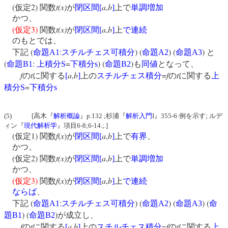
(
2)
t(x)
a
,
b
仮定
関数
が
閉区間
[
]
上で
単調増加
かつ、
(
3)
t(x)
a
,
b
仮定
関数
が
閉区間
[
]
上
で連続
のもとでは、
(
:
) (
) (
)
下記
命題
A1
スチルチェス可積分
命題
A2
命題
A3
と
(
:
=
) (
)
命題
B1
上積分
S
下積分
s
命題
B2
も
同値
となって、
f
t
a
,
b
=
f
t
の
に関する
[
]
上の
スチルチェス積分
の
に関する
上
=
積分
S
下積分
s
(5) [高木『
解析概論
』p.132 ;杉浦『
解析入門
I』355-6:例を示す; ルデ
ィン『
現代解析学
』項目6-8;6-14.;.]
(
1)
f
(
x
)
a
,
b
仮定
関数
が
閉区間
[
]
上で
有界
、
かつ、
(
2)
t(x)
a
,
b
仮定
関数
が
閉区間
[
]
上で
単調増加
かつ、
(
3)
f
(
x
)
a
,
b
仮定
関数
が
閉区間
[
]
上
で連続
ならば
、
(
:
) (
) (
) (
下記
命題
A1
スチルチェス可積分
命題
A2
命題
A3
命
) (
)
題
B1
命題
B2
が成立し、
f
t
a
,
b
=
f
t
の
に関する
[
]
上の
スチルチェス積分
の
に関する
上