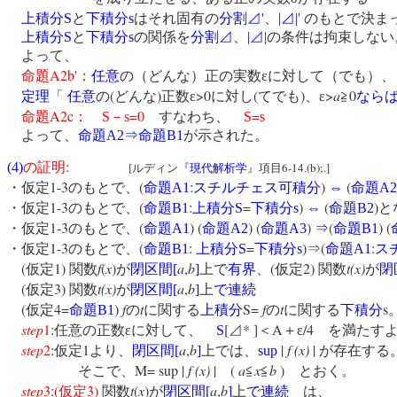
'
'
上積分
S
と
下積分
s
はそれ固有の
分割⊿
、
|
⊿
|
のもとで決ま
上積分
S
と
下積分
s
の関係を
分割⊿
、
|
⊿
|
の条件は拘束しない
よって、
A2b'
命題
：
任意
の（どんな）正の実数εに対して（でも）
(
)
>0
(
)
>
a
0
定理
「
任意
の
どんな
正数ε
に対し
てでも
、ε
≧
なら
A2c
=0
=
命題
：
S
－
s
すなわち、
S
s
よって、
命題
A2
⇒
命題
B1
が示された。
:
(4)
の証明
[
6-14
(b);.]
ルディン『
現代解析学
』項目
.
1-3
(
:
)
(
・仮定
のもとで、
命題
A1
スチルチェス可積分
⇔
命題
A2
1-3
(
:
=
)
(
)
・仮定
のもとで、
命題
B1
上積分
S
下積分
s
⇔
命題
B2
と
1-3
(
) (
) (
)
(
) (
・仮定
のもとで、
命題
A1
命題
A2
命題
A3
⇒
命題
B1
1-3
(
:
=
)
(
:
・仮定
のもとで、
命題
B1
上積分
S
下積分
s
⇒
命題
A1
ス
(
1)
f
(
x
)
a
,
b
(
2)
t(x)
仮定
関数
が
閉区間
[
]
上で
有界
、
仮定
関数
が
閉
(
3)
t(x)
a
,
b
仮定
関数
が
閉区間
[
]
上
で連続
(
4=
)
f
t
S=
f
t
s
仮定
命題
B1
の
に関する
上積分
の
に関する
下積分
step
1
:
[
* ]
A
/4
任意の正数εに対して、
S
⊿
＜
＋ε
を満たすよ
step
2
:
1
a
,
b
|
f (x)
|
仮定
より、
閉区間
[
]
上では、
sup
が存在する
M= sup |
f (x)
|
(
a
x
b
)
そこで、
≦
≦
とおく。
step
3
:
(
3)
t
(
x
)
a
,
b
仮定
関数
が
閉区間
[
]
上
で連続
は、