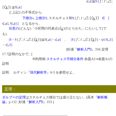
f
;
t
;
;
⊿
s[
⊿
]≦
S
[
{
ζ
}
k
] ≦S[
⊿
]
と上記2.の不等式から、
f
;
t
;
;{
]
⊿
ζ
}
k
下積分s
,
上積分S
, スチルチェス和
S
[
∈
[
s[
⊿
], S[
⊿
]
]
となるから、
ζ
k
任意の
(どんな)「小区間の代表点{
}のとりかた」にたいして(で
も)、
f
;
t
;
;{
f
;
t
;
;{
⊿
ζ
}
⊿
ζ
}
k
k
|
S
－
S
[
]
|
≦S[
⊿
]－s[
⊿
] 、
|
S
[
]－
s
|
≦S[
⊿
]
－s[
⊿
]
[杉浦『
解析入門
I』356:定理
17.7証明のなかで; .]
※利用例:
スチルチェス可積分条件
:命題A2⇒命題A1の
証明
証明: ルディン『
現代解析学
』6-5.を参照せよ。
定理：
ダルブーの定理
はスチルチェス積分では成り立たない。[高木『
解析概
論
』p.132 ;杉浦『
解析入門
I』355.]