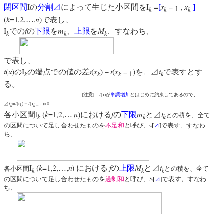
I
I
=
x
,
x
閉区間
の
分割⊿
によって生じた小区間を
[
]
1
－
k
k
k
(
k
=1,2,
,
n
)
…
で表し、
I
f
m
M
での
の
下限
を
、
上限
を
、すなわち、
k
k
k
で表し、
t
(
x
)
I
t
(
x
)
t
(
x
)
t
の
の端点での値の差
－
を、⊿
で表すとす
1
－
k
k
k
k
る。
[
]
t
(
x
)
注意
が
単調増加
とはじめに約束してあるので、
t
=
t
(
x
)
t
(
x
)>0
⊿
－
1
k
k
k
－
I
(
k
=1,2,
,
n
)
f
m
t
各小区間
…
における
の
下限
と⊿
との積を、全て
k
k
k
の区間について足し合わせたものを
不足和
と呼び、s[
⊿
]で表す。すなわ
ち、
I
(
k
=1,2,
,
n
)
f
M
t
…
における
の
上限
と⊿
各小区間
との積を、全て
k
k
k
の区間について足し合わせたものを
過剰和
と呼び、S[
⊿
]で表す。すなわ
ち、