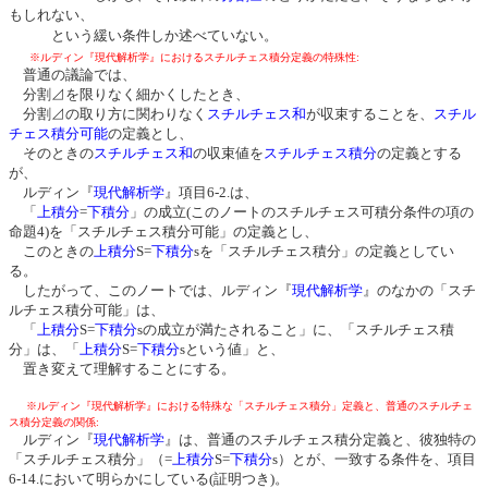
もしれない、
という緩い条件しか述べていない。
:
※ルディン『
現代解析学
』におけるスチルチェス積分定義の特殊性
普通の議論では、
分割⊿を限りなく細かくしたとき、
分割⊿の取り方に関わりなく
スチルチェス和
が収束することを、
スチル
チェス積分可能
の定義とし、
そのときの
スチルチェス和
の収束値を
スチルチェス積分
の定義とする
が、
ルディン『
現代解析学
』項目6-2.は、
「
上積分
=
下積分
」の成立(このノートのスチルチェス可積分条件の項の
命題4)を「スチルチェス積分可能」の定義とし、
このときの
上積分
S=
下積分
sを「スチルチェス積分」の定義としてい
る。
したがって、このノートでは、ルディン『
現代解析学
』のなかの「スチ
ルチェス積分可能」は、
「
上積分
S=
下積分
sの成立が満たされること」に、「スチルチェス積
分」は、「
上積分
S=
下積分
sという値」と、
置き変えて理解することにする。
※ルディン『
現代解析学
』における特殊な「スチルチェス積分」定義と、普通のスチルチェ
:
ス積分定義の関係
ルディン『
現代解析学
』は、普通のスチルチェス積分定義と、彼独特の
「スチルチェス積分」（=
上積分
S=
下積分
s）とが、一致する条件を、項目
6-14.において明らかにしている(証明つき)。