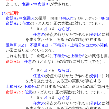
よって、
命題
B2
⇒
命題
B1
が示された。
:
(3)
の証明
・
命題
A2
⇒
命題
B1
の証明
[
I
356
.
;
杉浦『
解析入門
』
ルディン『
現代
命題
A2
：
任意
の（どんな）正の実数εに対して（でも）
0
「
＜
|
⊿
|
＜δ
ならば
、
(
)
任意の
分点の取りかたで作れる
分割⊿
に
を成り立たせる、ある正の実数δが存在する
:
過剰和
S[
⊿
]
・不足和
s[
⊿
]
・下積分
s
・上積分
S
には大小関係
が常に成り立っているので、
A2
これを利用して、命題
に
下積分
s
と
上積分
S
との関係も
A2a
命題
：
任意
の（どんな）正の実数εに対して（でも）
0
「
＜
|
⊿
|
＜δ
ならば
、
(
)
任意の
分点の取りかたで作れる
分割⊿
に
を成り立たせる、ある正の実数δが存在
A2a
上積分
S
と
下積分
s
に注目するために、命題
の赤字部分
A2b
命題
：
任意
の（どんな）正の実数εに対して（でも）
0
「
＜
|
⊿
|
＜δ
ならば
、
(
)
任意の
分点の取りかたで作れる
分割⊿
に
を成り立たせる、ある正の実数δが存在する