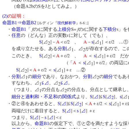
A2b
S
J
（命題
の
を
としてみよ。）
(2)
の証明：
命題
B1
⇒
命題
B2
[
6-6
;]
ルディン『
現代解析学
』
:
f
t
S=
f
t
s
・
命題
B1
「
の
に関する
上積分
の
に関する
下積分
」を
・
任意
の（どんな）正の実数εに対して（でも）、
[
]
A
/2
A
[
]
/2
S
⊿
－
＜ε
、
－
s
⊿
＜ε
…①
2
1
を成り立たせる、ある
分割
⊿
、⊿
が存在するので、こ
1
2
[
]
A
/2
A
[
]
/2
このとき、
S
⊿
＜
＋ε
、
＜
s
⊿
＋ε
だか
2
1
(
A
[
]
/2
「
＜
s
⊿
＋ε
」の両辺に
1
[
]
A
/2
[
]
S
⊿
＜
＋ε
＜
s
⊿
＋ε …②
2
1
・
分割
⊿
の
細分
であり、なおかつ、
分割
⊿
の
細分
でもあ
1
2
すなわち、⊿
≦⊿
、⊿
≦⊿
。
1
2
（つまり、⊿
の分点も⊿
の分点も、分点として継承し
1
2
[
]
[
]
[
細分と過剰和・不足和の関係式
より、
S
⊿
≦
S
⊿
、
s
⊿
2
[
]
[
]
A
/2
[
]
・②と④をあわせると、
S
⊿
≦
S
⊿
＜
＋ε
＜
s
⊿
＋ε
2
1
[
]
[
]
両端だけに着目すると、
S
⊿
＜
s
⊿
＋ε
[
]
[
]
つまり、
S
⊿
－
s
⊿
＜ε
以上から、
命題
B1
の仮定下で、①と②を満たすような採