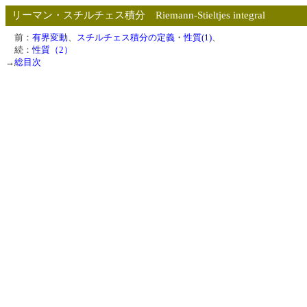
リーマン・スチルチェス積分 Riemann-Stieltjes integral
前：
有界変動
、
スチルチェス積分の定義
・
性質(1)
、
続：
性質（2）
→
総目次