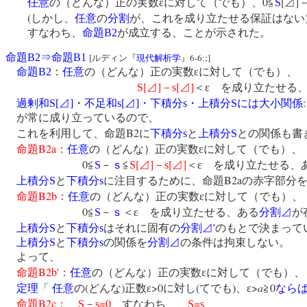
0
[
]
任意
の（どんな）正の実数εに対して（でも）、
≦
S
⊿
(
しかし、
任意
の
分割
が、これを成り立たせる保証はない
すなわち、
命題
B2
が成立する、ことが示された。
命題
B2
⇒
命題
B1
[
6-6
;]
ルディン『
現代解析学
』
:
命題
B2
：
任意
の（どんな）正の実数εに対して（でも）、
[
]
[
]
S
⊿
－
s
⊿
＜ε を成り立たせる
:
過剰和
S[
⊿
]
・不足和
s[
⊿
]
・下積分
s
・上積分
S
には大小関係
が常に成り立っているので、
B2
これを利用して、命題
に
下積分
s
と
上積分
S
との関係も
B2a
命題
：
任意
の（どんな）正の実数εに対して（でも）
0
[
]
[
]
≦
S
－
ｓ
≦
S
⊿
－
s
⊿
＜ε を成り立たせる、
B2a
上積分
S
と
下積分
s
に注目するために、命題
の赤字部分
B2b
命題
：
任意
の（どんな）正の実数εに対して（でも）
0
≦
S
－
ｓ
＜ε を成り立たせる、ある
分割⊿
が
'
上積分
S
と
下積分
s
はそれに固有の
分割⊿
のもとで決まって
上積分
S
と
下積分
s
の関係を
分割⊿
の条件は拘束しない。
よって、
B2b'
命題
：
任意
の（どんな）正の実数εに対して（でも）
(
)
>0
(
)
>
a
0
定理
「
任意
の
どんな
正数ε
に対し
てでも
、ε
≧
なら
B2c
=0
=
命題
：
S
－
s
すなわち、
S
s