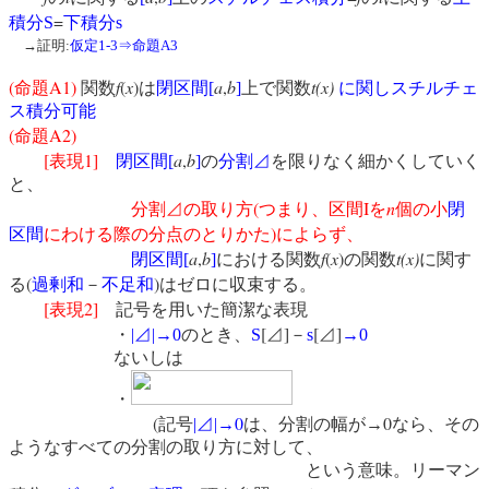
=
積分
S
下積分
s
→証明:
仮定1-3⇒命題A3
(
A1)
f
(
x
)
a
,
b
t(x)
命題
関数
は
閉区間
[
]
上で関数
に関しスチルチェ
ス積分可能
(
A2)
命題
[
1]
a
,
b
表現
閉区間
[
]
の
分割⊿
を限りなく細かくしていく
と、
(
I
n
分割⊿
の取り方
つまり、区間
を
個の小
閉
)
区間
にわける際の分点のとりかた
によらず、
a
,
b
f
(
x
)
t(x)
閉区間
[
]
における関数
の関数
に関す
(
)
る
過剰和
－
不足和
はゼロに収束する。
[
2]
表現
記号を用いた簡潔な表現
[
]
[
]
・
|
⊿
|
→
0
のとき、
S
⊿
－
s
⊿
→
0
ないしは
・
(
0
0
記号
|
⊿
|
→
は、分割の幅が→
なら、その
ようなすべての分割の取り方に対して、
という意味。リーマン