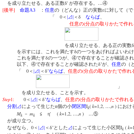
'
を成り立たせる、ある正数δ
が存在する。…④
[
]
後半
命題
A3
：
任意
の（どんな）正の実数εに対して（で
0
「
＜
|
⊿
|
＜δ
ならば
、
(
任意の
分点の取りかたで作れ
を成り立たせる、ある正の実数δが
を示すには、これを満たすδの一つをあげればよいわけ
これを満たすδの一つが、④で存在することが確認された
以下、④で存在することが確認されたδ’が、
任意
の（
0
(
「
＜
|
⊿
|
＜δ’
ならば
、
任意の
分点の取りかたで作れ
」
を成り立たせる、ことを示す。
Step
1:
0
(
＜
|
⊿
|
＜δ’
ならば
、
任意の
分点の取りかたで作れる
n
I
(
k
=1,2,
,
n
)
分割
⊿
によって生じた
個の小
閉区間
…
におけ
k
M
m
'
(
k
=1,2,
,
n
)
－
≦ η
…
…⑤
k
k
が成り立つ。
0
I
(
k
=
なぜなら、
＜
|
⊿
|
＜δ’とした
⊿
によって生じた小区間
k