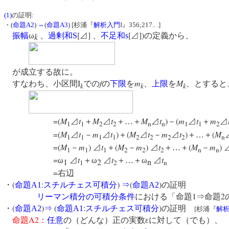
(1)
の証明:
・(
命題A2
)
⇔
(
命題A3
) [杉浦『
解析入門
I』356;217.. .]
[
]
[
])
振幅
ω
、
過剰和
S
⊿
、
不足和
s
⊿
の定義から、
k
が成立する故に。
I
f
m
M
すなわち、小区間
での
の
下限
を
、
上限
を
、とすると
k
k
k
=(
M
t
M
t
M
t
)
(
m
t
m
⊿
＋
⊿
＋…＋
⊿
－
⊿
＋
⊿
1
1
2
2
n
n
1
1
2
=(
M
t
m
t
)
(
M
t
m
t
)
(
M
⊿
－
⊿
＋
⊿
－
⊿
＋…＋
1
1
1
1
2
2
2
2
n
=(
M
m
)
t
(
M
m
)
t
(
M
m
)
－
⊿
＋
－
⊿
＋…＋
－
1
1
1
2
2
2
n
n
=
t
t
t
ω
⊿
＋ω
⊿
＋…＋ω
⊿
1
2
n
1
2
n
=
右辺
(
:
)
(
)
・
命題
A1
スチルチェス可積分
⇒
命題
A2
の証明
1
2
リーマン積分の可積分条件
における「命題
⇒命題
(
)
(
:
)
・
命題
A2
⇒
命題
A1
スチルチェス可積分
の証明
[
杉浦『
解
A2
命題
：
任意
の（どんな）正の実数εに対して（でも）、