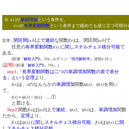
t(x)
B.
が
単調増加
という条件を、
t(x)
が
有界変動関数
という条件まで緩めても成り立つ可積分
a
,
b
f(x)
[
a,b
]
閉区間
[
]
上
で連続
な関数
は、閉区間
で、
定理：
t(x)
任意の
有界変動関数
に関しスチルチェス積分可能
で
ある。
[
I
356
.
;
6-28
]
杉浦『
解析入門
』
ルディン『
現代解析学
』項目
.
(
)
証明
[
I
356
.
; .]
杉浦『
解析入門
』
step
1
:
「有界変動関数は二つの単調増加関数の差で表せ
る」という定理
より、
t(x)
x
(
x
)
(
x
)
は、
のなんらかの
単調増加
関数φ
、ψ
を用い
て、
t(x)
(
x
)
(
x
)
＝φ
－ψ
…①
と置ける。
Step
2
:
f(x)
a
,
b
(
x
)
(
x
)
関数
は
[
]
上
で連続
、φ
、ψ
は、
単調増加
関数
だから、
定理
より、
f(x)
(
x
)
f(x)
(
x
)
はφ
に関しスチルチェス積分可能
、
はψ
に関
しスチルチェス積分可能
。