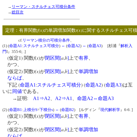
→
リーマン・スチルチェス可積分条件
→
総目次
f(x)
t(x)
定理：有界関数
の単調増加関数
に関するスチルチェス可
cf.
リーマン積分の可積分条件
、
(1) (
命題A1
:
スチルチェス可積分
)
⇔
(
命題A2
)
⇔
(
命題A3
) [杉浦『
解析入
門
I』355-6; .]
(
1)
f
(
x
)
a
,
b
仮定
関数
が
閉区間
[
]
上で
有界
、
かつ、
(
2)
t(x)
a
,
b
仮定
関数
が
閉区間
[
]
上で
単調増加
ならば
、
(
:
) (
) (
)
下記
命題
A1
スチルチェス可積分
命題
A2
命題
A3
は互
いに
同値
である。
:
→証明
A1
⇒
A2
、
A2
⇒
A1
、
命題
A2
⇔命題
A3
(2) (
命題B1
:
上積分S
=
下積分s
)
⇔
(
命題B2
) [ルディン『
現代解析学
』6-6. ]
(
1)
f
(
x
)
a
,
b
仮定
関数
が
閉区間
[
]
上で
有界
、
かつ、
(
2)
t(x)
a
,
b
仮定
関数
が
閉区間
[
]
上で
単調増加
ならば
、