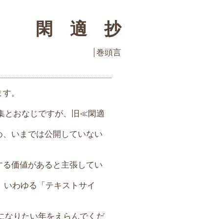
閑 適 抄
巻頭言
ます。
文集とおなじですが、旧≪閑適
め、いまでは公開していない
する価値があると主張してい
、いわゆる「テキストサイ
んになりたい年をえらんでくだ