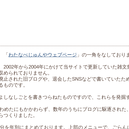
、「
わたなべじゅんやウェブページ
」の一角をなしており
2002年から2004年にかけて当サイトで更新していた雑
収められておりません。
止された旧ブログや、退会したSNSなどで書いていたた
るものです。
しなしごとを書きつらねたものですので、これらを発掘
きわめたにもかかわらず、数年のうちにブログに駆逐された
らつくりました。
までの分を年別にまとめております。上部のメニューで、ごら