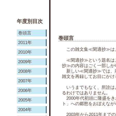
年度別目次
巻頭言
巻頭言
2011年
この雑文集≪閑適抄≫は
2010年
≪閑適抄≫という題名は、
2009年
抄≫の内容はごく一部しか
新しい≪閑適抄≫では、廃
2008年
雑文を再録してお目にかけ
2007年
いうまでもなく、所詮はよ
2006年
るわけではありません。
2000年代初頭に隆盛を
2005年
ト」への郷愁をおぼえなが
2004年
2003年から2011年