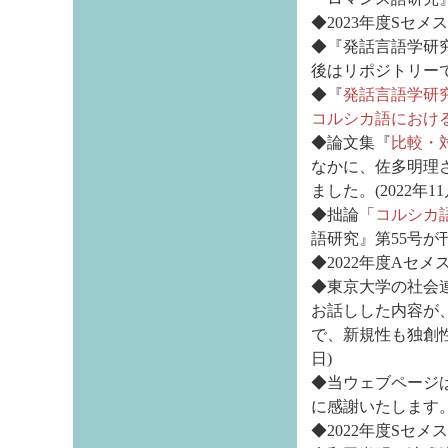
◆2023年度Sセメ
◆『発話言語学研
後はリポジトリーでも
◆『
発話言語学研
コルシカ語におけ
◆論文集『
比較・
なかに、佐多明理
ました。(2022年11
◆拙論「
コルシカ
語研究』第55号が刊
◆2022年度Aセメ
◆東京大学の社会連
お話しした内容が
で、新規性も独創
日)
◆当ウェブページ
に感謝いたします。(
◆2022年度Sセメ