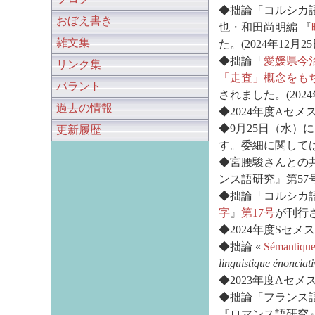
◆拙論「コルシカ
おぼえ書き
也・和田尚明編 『
雑文集
た。(2024年12月25
◆拙論「
愛媛県今
リンク集
「走査」概念をも
パラント
されました。(2024
過去の情報
◆2024年度Aセメ
◆9月25日（水
更新履歴
す。委細に関して
◆宮腰駿さんとの
ンス語研究』第57号
◆拙論「コルシカ
字
』
第17号
が刊行さ
◆2024年度Sセメ
◆拙論 «
Sémantique 
linguistique énonciati
◆2023年度Aセメ
◆拙論「フランス
『ロマンス語研究』第