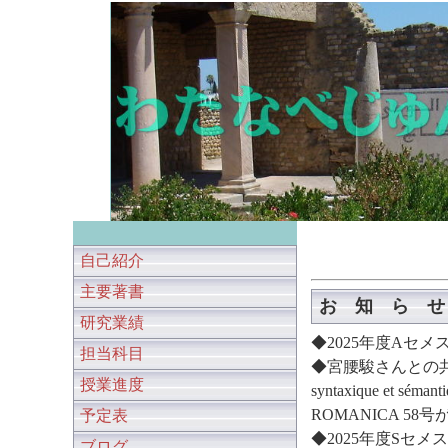
自己紹介
主要著書
お 知 ら せ
研究業績
◆2025年度Aセメ
担当科目
◆宮腰駿さんとの共著論文«
授業進度
syntaxique et
ROMANICA 58
予定表
◆2025年度Sセメ
ブログ