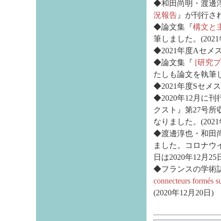
◆和田尚明・渡邊
況報告
』が刊行されま
◆論文集『
構文と
筆しました。(2021
◆2021年度Aセメ
◆論文集『
[研究プ
たしも論文を執筆しま
◆2021年度Sセメ
◆2020年12月に
クスト』第27号所
なりました。(2021
◆渡邊淳也・和田
ました。コロナウ
日は2020年12月25
◆フランスの学術
connecteurs formés sur
(2020年12月20日)