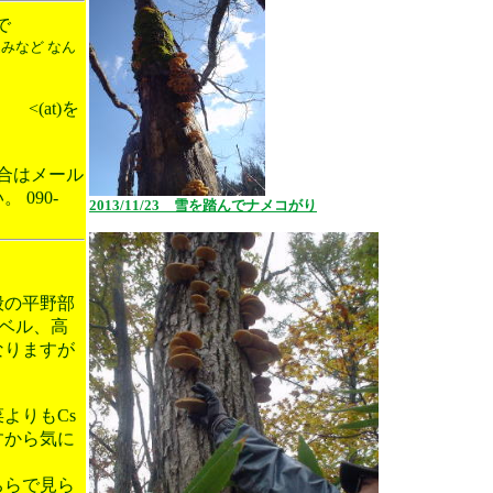
で
込みなど
なん
<(at)を
合はメール
090-
2013/11/23 雪を踏んでナメコがり
般の平野部
レベル、高
なりますが
よりもCs
すから気に
ちらで見ら