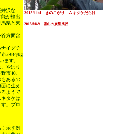
軽井沢な
2013/11/4 きのこがり ムキタケだらけ
射能が検出
群馬県と東
2013/6/8-9 雪山の展望風呂
小谷方面含
ハナイグチ
29Bq/kg
ています。
は、やはり
野市40、
のもあるの
地面に生え
いるようで
ムキタケは
ます。ブロ
高く示す例