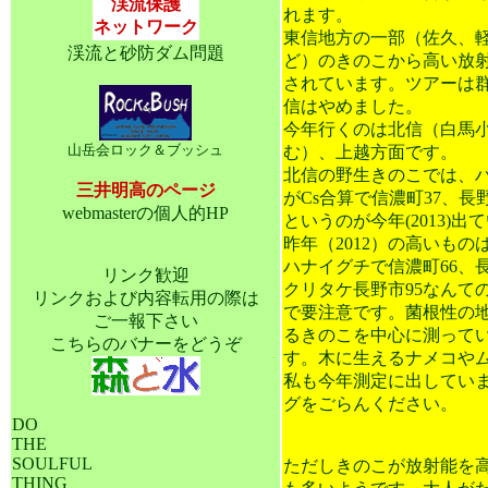
渓流保護
れます。
ネットワーク
東信地方の一部（佐久、
渓流と砂防ダム問題
ど）のきのこから高い放
されています。ツアーは
信はやめました。
今年行くのは北信（白馬
山岳会ロック＆ブッシュ
む）、上越方面です。
北信の野生きのこでは、
三井明高のページ
がCs合算で信濃町37、長野市
webmasterの個人的HP
というのが今年(2013)出
昨年（2012）の高いもの
ハナイグチで信濃町66、長
リンク歓迎
クリタケ長野市95なんて
リンクおよび内容転用の際は
で要注意です。菌根性の
ご一報下さい
るきのこを中心に測って
こちらのバナーをどうぞ
す。木に生えるナメコや
私も今年測定に出してい
グをごらんください。
DO
THE
SOULFUL
ただしきのこが放射能を
THING