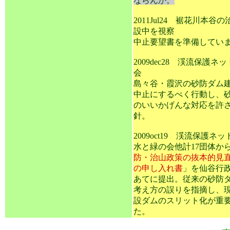
ならんか。
2011Jul24 裾花川本谷
設中を視察
中止要望書を準備してい
2009dec28 渓流保護ネ
会
島々谷・霞沢の砂防ダム
中止にするべく行動し、
のいいかげんな対応を許
針。
2009oct19 渓流保護ネ
水と緑の会他計17団体か
防・治山政策の抜本的見
の申し入れ書
」を仙谷行
あてに提出。従来の砂防
考え方の誤りを指摘し、
設ダムのスリット化が重
た。