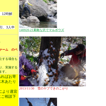
、12時解
引、3人申
140920-21素敵な沢でマルボウズ
い。
ァーム
のペ
止する場合も
り、実施する
ます。
あればお寄
水木あたり
2013/11/30 雪のヤブできのこがり
により適宜
にご相談下