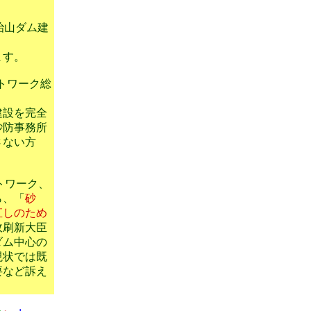
の治山ダム建
ます。
ットワーク総
建設を完全
砂防事務所
さない方
ットワーク、
ら、「
砂
直しのため
政刷新大臣
ダム中心の
現状では既
要など訴え