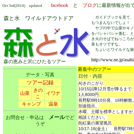
facebook
と
ブログ
に最新情報が出
Oct 3rd(2014) updated
ガイドブックを見て、
森と水 ワイルドアウトドア
もつまんないでしょ！
ヤブの中で山菜やキノコ
をバシャバシャ進む。と
き火のそばでねっころが
泉もオツですな。
ちょいとワイルドな旅
http://www.ne.jp/asahi
森の恵みと沢にひたるツアー
募集中のツアー
データ・写真
日付・内容
ツアー記録
A)きのこがり
10/15以降12月雪が降るまで
きの
山菜
イワナ
1人8000円
こ
長野駅8時10分発、16時解
キャンプ
温泉
別途指示。
水曜、土曜を標準としますが
メール
お問合せ・申込は
でど
相談ください。
B)紅葉の展望風呂
うぞ
10/17-18(金土） 長野駅7