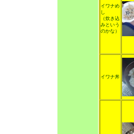
イワナめ
し
（炊き込
みという
のかな）
イワナ丼