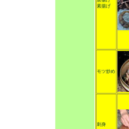
素揚げ
モツ炒め
刺身