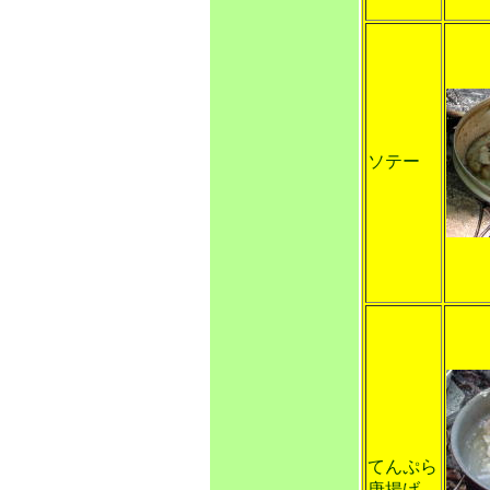
ソテー
てんぷら
唐揚げ