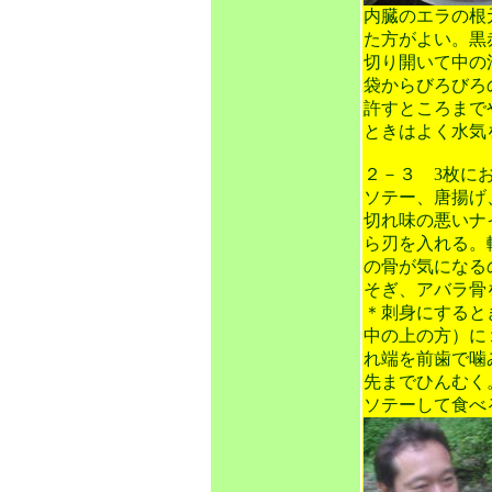
内臓のエラの根
た方がよい。黒
切り開いて中の
袋からびろびろ
許すところまで
ときはよく水気
２－３ 3枚に
ソテー、唐揚げ
切れ味の悪いナ
ら刃を入れる。
の骨が気になる
そぎ、アバラ骨
＊刺身にすると
中の上の方）に
れ端を前歯で噛
先までひんむく
ソテーして食べ