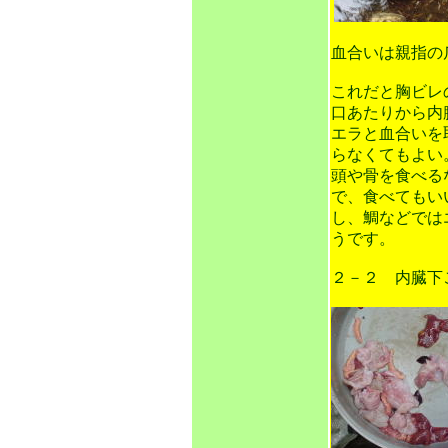
血合いは親指の
これだと胸ビレ
口あたりから内
エラと血合いを
らなくてもよい
頭や骨を食べる
で、食べてもい
し、鯛などでは
うです。
２－２ 内臓下