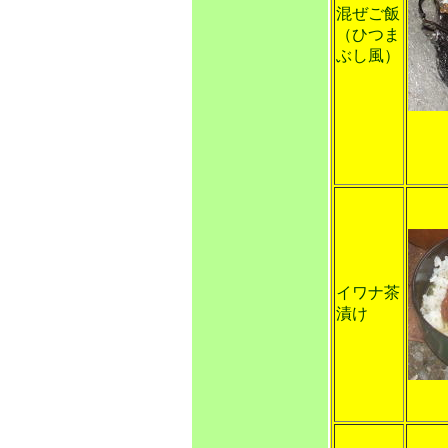
混ぜご飯
（ひつま
ぶし風）
イワナ茶
漬け