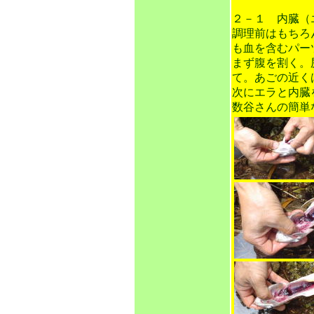
２－１ 内臓（
調理前はもちろ
も血を含むパー
まず腹を割く。
て。あごの近く
次にエラと内臓
数谷さんの簡単