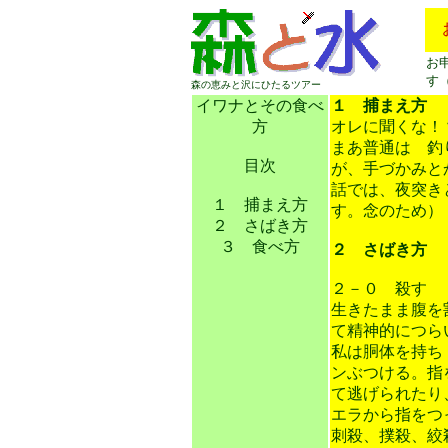
お
す
森の恵みと沢にひたるツアー
イワナとその食べ
１ 捕まえ方
方
オレに聞くな！
まあ普通は 釣
目次
が、手づかみと
話では、夜突き
１ 捕まえ方
す。念のため）
２ さばき方
３ 食べ方
２ さばき方
２－０ 殺す
生きたまま腹を
て精神的につら
私は胴体を持ち
ンぶつける。指
て逃げられたり
エラから指をつ
刺殺、撲殺、絞