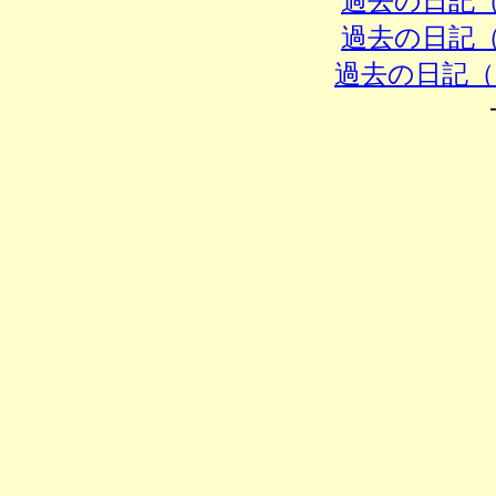
過去の日記（’
過去の日記（’
過去の日記（’