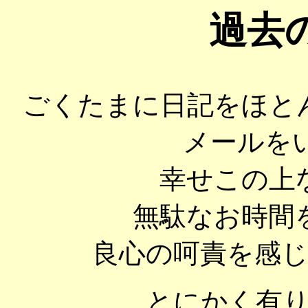
過去
ごくたまに日記をほと
メールを
幸せこの上
無駄なお時間
良心の呵責を感
とにかく有