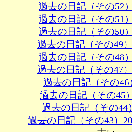
過去の日記（その52）20
過去の日記（その51）20
過去の日記（その50）20
過去の日記（その49）20
過去の日記（その48）20
過去の日記（その47）20
過去の日記（その46）2
過去の日記（その45）20
過去の日記（その44）2
過去の日記（その43）2