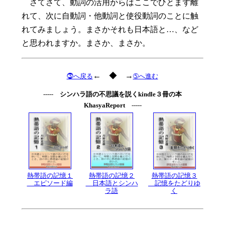
さてさて、動詞の活用からはここでひとまず離
れて、次に自動詞・他動詞と使役動詞のことに触
れてみましょう。まさかそれも日本語と…、など
と思われますか。まさか、まさか。
← ◆ →
⓷へ戻る
➄へ進む
-----
シンハラ語の不思議を説くkindle３冊の本
KhasyaReport
-----
熱帯語の記憶１
熱帯語の記憶２
熱帯語の記憶３
エピソード編
日本語とシンハ
記憶をたどりゆ
ラ語
く