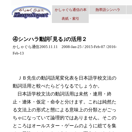
かしゃぐら通信の本
熱帯語シンハラ
表紙・索引
④シンハラ動詞｢見る｣の活用２
かしゃぐら通信2005.11.11 2008-Jan-25 / 2015-Feb-07 /2016-
Feb-13
ＪＢ先生の動詞語尾変化表を日本語学校文法の
動詞活用と較べたらどうなるでしょうか。
日本語学校文法の動詞活用は未然・連用・終
止・連体・仮定・命令と分けます。これは純然た
る文法上の形式と態による意味上の分類とがごっ
ちゃになっていて論理的ではありません。そこの
ところはオールスター・ゲームのように総てを集