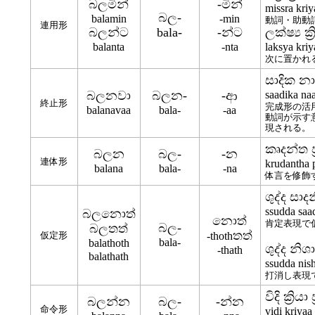
බලමින්
-මින්
missra kriy
බල-
balamin
-min
動詞・助動
連用形
බලන්ට
bala-
-න්ට
ලක්ෂ්‍ය ක්‍ර
balanta
-nta
laksya kriy
次に置かれ
සාදික නාම 
බලනවා
බලන-
-ආ
saadika na
終止形
完成形の活
balanavaa
bala-
-aa
動詞が示す
現される。
කෘදන්ත ප්‍
බලන
බල-
-න
連体形
krudantha 
balana
bala-
-na
体言を修飾
ශුද්ද සාදන
ssudda saa
බලනොත්
නොත්
肯定表現で
බල-
බලතත්
තත්
仮定形
-thoth
bala-
balathoth
ශුද්ද නිශා
-thath
balathath
ssudda nis
打消し表現
විදි ක්‍රියා 
බලන්න
බල-
-න්න
命令形
vidi kriyaa