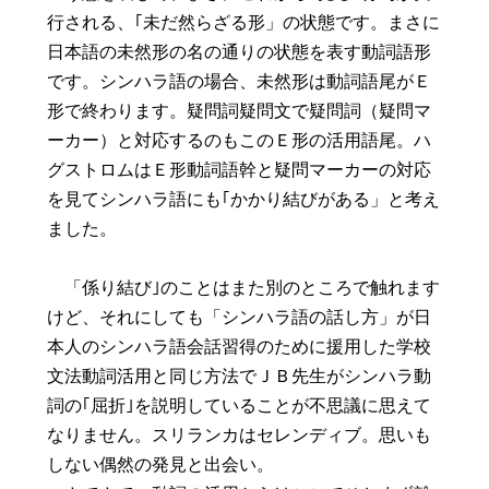
行される、｢未だ然らざる形」の状態です。まさに
日本語の未然形の名の通りの状態を表す動詞語形
です。シンハラ語の場合、未然形は動詞語尾がＥ
形で終わります。疑問詞疑問文で疑問詞（疑問マ
ーカー）と対応するのもこのＥ形の活用語尾。ハ
グストロムはＥ形動詞語幹と疑問マーカーの対応
を見てシンハラ語にも｢かかり結びがある」と考え
ました。
「係り結び｣のことはまた別のところで触れます
けど、それにしても「シンハラ語の話し方」が日
本人のシンハラ語会話習得のために援用した学校
文法動詞活用と同じ方法でＪＢ先生がシンハラ動
詞の｢屈折｣を説明していることが不思議に思えて
なりません。スリランカはセレンディブ。思いも
しない偶然の発見と出会い。