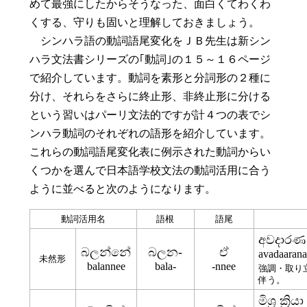
めて最強にしたからそうなった、面白くてわくわ
くする、守りも固いと理解しておきましょう。
シンハラ語の動詞語尾変化をＪＢ先生は新シン
ハラ文法書シリーズの｢動詞｣の１５～１６ページ
で紹介しています。動詞を素形と分詞形の２種に
分け、それらをさらに終止形、非終止形に分ける
という習いはパーリ文法的ですが計４つの表でシ
ンハラ動詞のそれぞれの語形を紹介しています。
これらの動詞語尾変化表に例示された動詞からい
くつかを選んで日本語学校文法の動詞活用に合う
ように並べると次のようになります。
動詞活用名
語根
語尾
අවදාරණ ක්‍
බලන්නේ
බලන-
ඒ
avadaarana
未然形
balannee
bala-
-nnee
強調・取り
伴う。
මිශ්‍ර ක්‍රියා