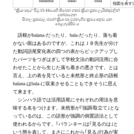
balanna
bala-
-nna
指図を表す
"ක්‍රියා පදය" පිටු 15-16යෙහි තිබෙන හතර ක්‍රියා ප්‍රත්‍ය ලැයිස්තුවලින්
තෝරාගෙන
සිංහල ප්‍රත්‍යවල ජපන් ක්‍රියා පද වරනැගීම ක්‍රමය අනුව යන
පෙළගැස්සීම ය
語根がbalana-だったり、bala-だったり、落ち着
かない面はあるのですが、これはＪＢ先生が分け
た動詞語尾変化表の四つの表からピックアップし
たパーツをつぎはぎして学校文法の動詞活用に合
わせたことから生じた落ち着きの悪さです。とは
言え、上の表を見ていると未然形と終止形の語根
balana-はbala-に収束させることもできそうに思え
て来ます。
シンハラ語では活用語尾にそれぞれの用法を意
味する名をつけます。未然形が｢強調/取立て｣とな
っているのは、この語形が強調の倒置語法として
使われるからです。｢バランネー｣は｢見るのは｣と
いう態を表して、まさにこれから｢見る｣行為が実