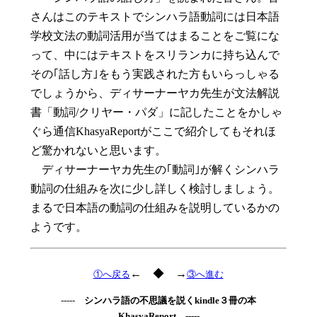
さんはこのテキストでシンハラ語動詞には日本語
学校文法の動詞活用が当てはまることをご覧にな
って、中にはテキストをスリランカに持ち込んで
その｢話し方｣をもう実践された方もいらっしゃる
でしょうから、ディサーナーヤカ先生が文法解説
書「動詞/クリヤー・パダ」に記したことをかしゃ
ぐら通信KhasyaReportがここで紹介してもそれほ
ど驚かれないと思います。
ディサーナーヤカ先生の｢動詞｣が解くシンハラ
動詞の仕組みを次に少し詳しく検討しましょう。
まるで日本語の動詞の仕組みを説明しているかの
ようです。
← ◆ →
①へ戻る
③へ進む
-----
シンハラ語の不思議を説くkindle３冊の本
KhasyaReport
-----