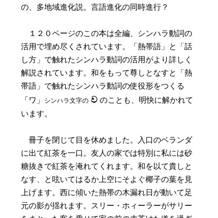
の、多地域進化説。言語進化の同時進行？
１２０ページのこの本は全編、シンハラ動詞の
活用で埋め尽くされています。「熱帯語」と「話
し方」で触れたシンハラ動詞の活用がより詳しく
解説されています。和をもって尊しとなすと「熱
帯語」で触れたシンハラ動詞の使役形をつくる
ව
「ワ」
のことも、明快に解かれて
シンハラ文字の
います。
冊子を閉じて目を休めました。入口のベランダ
に出て紅茶を一口。友人の家では特別に私には砂
糖抜きで紅茶を淹れてくれます。和を以て貴しと
なす、と呟いてはるか上空にそよぐ椰子の葉を見
上げます。西に傾いた熱帯の木漏れ日が動いて足
元の影が揺れます。スリー・ホィーラーがサリー