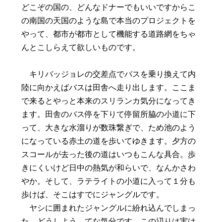
どこぞの国の、どんなドナーでもいいですからこ
の南国の天国のような島で本当のプロジェクトを
やって、都市が都市として機能する道路網をちゃ
んとこしらえて欲しいものです。
キリバッジョレの交差点でバスを乗り換えて内
陸に向かえばバスは田舎へ走り出します。ここま
で来るとやっと本来のスリランカ気分になってき
ます。田舎のバス停を下りて停留所脇の小道に下
って、大きな水溜りが数珠繋ぎで、ため池のよう
になっている赤土の道を歩いてゆきます。夕方の
スコールが去った後の道はいつもこんな具合。歩
きにくいけど日中の熱気が和らいで、なんかさわ
やか。そして、ラテライトの小道に入って１分も
歩けば、そこはすでにジャングルです。
ヤシに囲まれたジャングルに紛れ込んでしまっ
た。どうしよう。てな気分です。この辺りは実は