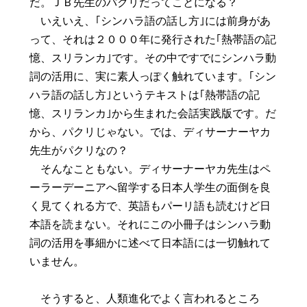
だ。ＪＢ先生のパクリだってことになる？
いえいえ、｢シンハラ語の話し方｣には前身があ
って、それは２０００年に発行された｢熱帯語の記
憶、スリランカ｣です。その中ですでにシンハラ動
詞の活用に、実に素人っぽく触れています。｢シン
ハラ語の話し方｣というテキストは｢熱帯語の記
憶、スリランカ｣から生まれた会話実践版です。だ
から、パクリじゃない。では、ディサーナーヤカ
先生がパクリなの？
そんなこともない。ディサーナーヤカ先生はペ
ーラーデーニアへ留学する日本人学生の面倒を良
く見てくれる方で、英語もパーリ語も読むけど日
本語を読まない。それにこの小冊子はシンハラ動
詞の活用を事細かに述べて日本語には一切触れて
いません。
そうすると、人類進化でよく言われるところ