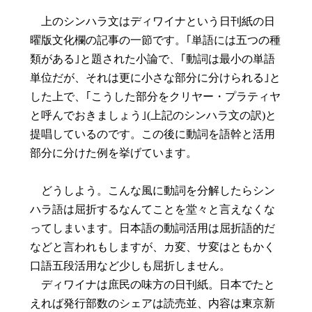
上のシンハラ文はディワイナという日刊紙の日
曜版文化欄の記事の一節です。｢単語には五つの種
類がある｣と題された小論で、｢動詞は最小の単語
単位だが、それは更に小さな部分に分けられる｣と
した上で、｢こうした部分をクリヤー・プラティヤ
と呼んでおきましょう｣(上記のシンハラ文の訳)と
提唱しているのです。この後に動詞を語幹と活用
部分に分けた例を挙げています。
どうしよう。こんな風に動詞を分解したらシン
ハラ語は屈折するなんてことを堂々と言えなくな
ってしまいます。日本語の動詞活用は屈折語的だ
などと言われもしますが、カ変、サ変はともかく
口語五段活用など少しも屈折しません。
ディワイナは庶民の味方の日刊紙。日本でたと
えれば発行部数のシェアは読売並、内容は東京新