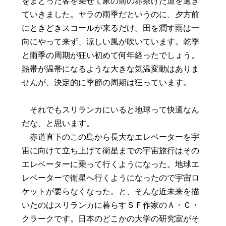
をまとった客を乗せて家の前の赤茶けた道を過ぎ
ていきました。ヤラの雨季だというのに、夕方前
にときどきスコールが来るだけ。田を潤す雨は一
向にやって来ず、涼しい風が吹いています。乾季
と雨季の周期が狂い初めて何年経ったでしょう。
熱帯が温帯になるような大きな気温変動はありま
せんが、決定的に季節の周期は狂っています。
それでもスリランカにいると地球って快適なん
だな、と思います。
赤道直下のこの島から長大なエレベーターを宇
宙に向けて立ち上げて衛星までの宇宙旅行はその
エレベーターに乗って行くようになった。地球エ
レベーターで衛星へ行くようになったので宇宙ロ
ケットが要らなくなった。と、そんな近未来を描
いたのはスリランカに暮らすＳＦ作家のＡ・Ｃ・
クラークです。日本のどこかの大学の研究室がそ