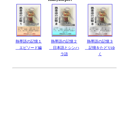
熱帯語の記憶１
熱帯語の記憶２
熱帯語の記憶３
エピソード編
日本語とシンハ
記憶をたどりゆ
ラ語
く