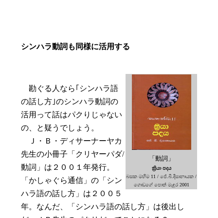
シンハラ動詞も同様に活用する
勘ぐる人なら｢シンハラ語
の話し方｣のシンハラ動詞の
活用って話はパクりじゃない
の、と疑うでしょう。
Ｊ・Ｂ・ディサーナーヤカ
先生の小冊子「クリヤーパダ/
「動詞」
動詞」は２００１年発行。
ක්‍රියා පදය
බසක මහිම 11 / ජේ.බී.දිසානායක /
「かしゃぐら通信」の「シン
ගොඩගේ පොත් මැඳුර 2001
ハラ語の話し方」は２００５
年。なんだ、「シンハラ語の話し方」は後出し