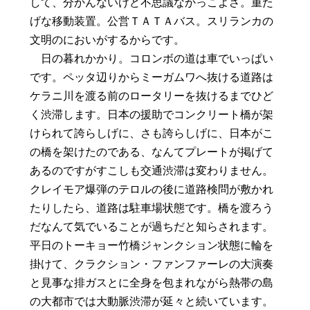
して、分かんないけど不思議なかっこよさ。重た
げな移動装置。公営ＴＡＴＡバス。スリランカの
文明のにおいがするからです。
日の暮れかかり。コロンボの道は車でいっぱい
です。ペッタ辺りからミーガムワへ抜ける道路は
ケラニ川を渡る前のロータリーを抜けるまでひど
く渋滞します。日本の援助でコンクリート橋が架
けられて誇らしげに、さも誇らしげに、日本がこ
の橋を架けたのである、なんてプレートが掲げて
あるのですがすこしも交通渋滞は変わりません。
クレイモア爆弾のテロルの後に道路検問が敷かれ
たりしたら、道路は駐車場状態です。橋を渡ろう
だなんて気でいることが過ちだと知らされます。
平日のトーキョー竹橋ジャンクション状態に輪を
掛けて、クラクション・ファンファーレの大演奏
と見事な排ガスとに全身を包まれながら熱帯の島
の大都市では大動脈渋滞が延々と続いています。