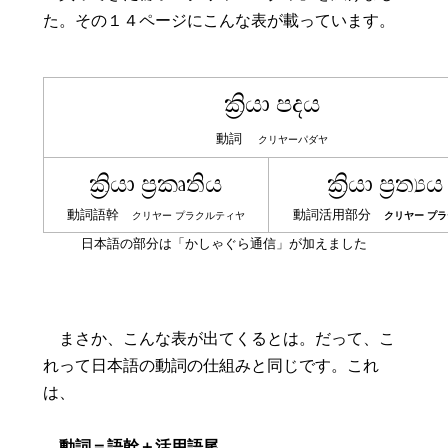
た。その１４ページにこんな表が載っています。
ක්‍රියා පදය
動詞
クリヤーパダヤ
ක්‍රියා ප්‍රකෘතිය
ක්‍රියා ප්‍රත්‍යය
動詞語幹
動詞活用部分
クリヤー プラクルティヤ
クリヤー プ
日本語の部分は「かしゃぐら通信」が加えました
まさか、こんな表が出てくるとは。だって、こ
れって日本語の動詞の仕組みと同じです。これ
は、
動詞＝語幹＋活用語尾