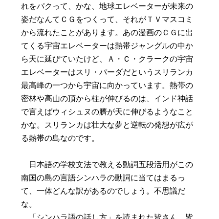
れをパクって、かな、地球エレベーターが未来の
姿だなんてＣＧをつくって、それがＴＶマスコミ
から流れたことがあります。あの漫画のＣＧに出
てくる宇宙エレベーターは熱帯ジャングルの中か
ら天に延びていたけど、Ａ・Ｃ・クラークの宇宙
エレベーターはスリ・パーダだというスリランカ
最高峰の一つから宇宙に向かっています。熱帯の
密林や高山の頂から柱が伸びるのは、インド神話
で言えばウィシュヌの臍が天に伸びるようなこと
かな。スリランカは壮大な夢と逆転の発想が広が
る熱帯の島なのです。
日本語の学校文法で教える動詞五段活用がこの
南国の島の言語シンハラの動詞に当てはまるっ
て、一体どんな訳があるのでしょう。不思議だ
な。
「シンハラ語の話し方」を読まれた皆さん。皆