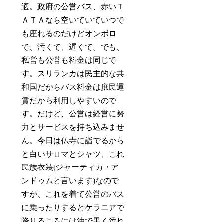
適。政府の公営バス、赤いＴ
ＡＴＡなら空いていていつで
も座れるのだけどオンボロ
で、汚くて、遅くて。でも、
私営も公営も料金は同じで
す。スリランカは民主的な共
和国だからバス料金は庶民運
賃だから利用しやすいので
す。だけど、公営は経営に努
力とサービスを持ち込みませ
ん。今日は仏寺に詣でるから
と白いサロマとシャツ、これ
民族衣装(ジャーティカ・ア
ンドゥムと言います)なので
すが、これを着て公営のバス
に乗ったりするとケラニアで
降りるころには油で黒く汚れ