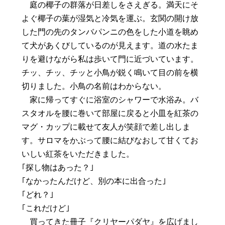
庭の椰子の群落が日差しをさえぎる。満天にそ
よぐ椰子の葉が湿気と冷気を運ぶ。玄関の開け放
した門の先のタンバパンニの色をした小道を眺め
て犬があくびしているのが見えます。道の水たま
りを避けながら私は歩いて門に近づいています。
チッ、チッ、チッと小鳥が鋭く鳴いて目の前を横
切りました。小鳥の名前はわからない。
家に帰ってすぐに浴室のシャワーで水浴み。バ
スタオルを腰に巻いて部屋に戻ると小皿を紅茶の
マグ・カップに載せて友人が笑顔で差し出しま
す。サロマをかぶって腰に結びなおして甘くてお
いしい紅茶をいただきました。
｢探し物はあった？｣
｢なかったんだけど、別の本に出合った｣
｢どれ？｣
｢これだけど｣
買ってきた冊子『クリヤーパダヤ』を広げまし