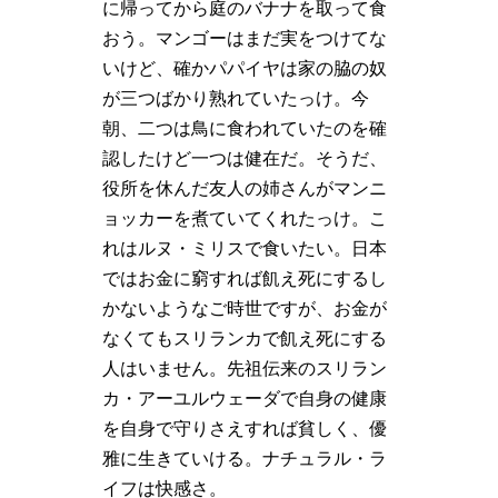
に帰ってから庭のバナナを取って食
おう。マンゴーはまだ実をつけてな
いけど、確かパパイヤは家の脇の奴
が三つばかり熟れていたっけ。今
朝、二つは鳥に食われていたのを確
認したけど一つは健在だ。そうだ、
役所を休んだ友人の姉さんがマンニ
ョッカーを煮ていてくれたっけ。こ
れはルヌ・ミリスで食いたい。日本
ではお金に窮すれば飢え死にするし
かないようなご時世ですが、お金が
なくてもスリランカで飢え死にする
人はいません。先祖伝来のスリラン
カ・アーユルウェーダで自身の健康
を自身で守りさえすれば貧しく、優
雅に生きていける。ナチュラル・ラ
イフは快感さ。