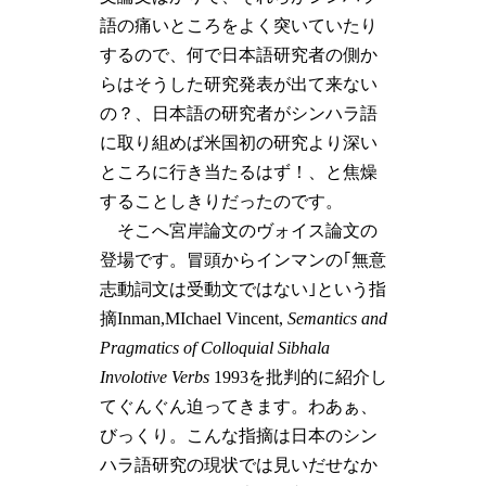
語の痛いところをよく突いていたり
するので、何で日本語研究者の側か
らはそうした研究発表が出て来ない
の？、日本語の研究者がシンハラ語
に取り組めば米国初の研究より深い
ところに行き当たるはず！、と焦燥
することしきりだったのです。
そこへ宮岸論文のヴォイス論文の
登場です。冒頭からインマンの｢無意
志動詞文は受動文ではない｣という指
摘Inman,MIchael Vincent,
Semantics and
Pragmatics of Colloquial Sibhala
Involotive Verbs
1993を批判的に紹介し
てぐんぐん迫ってきます。わあぁ、
びっくり。こんな指摘は日本のシン
ハラ語研究の現状では見いだせなか