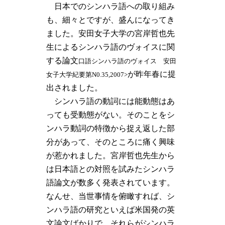
日本でのシンハラ語への取り組み
も、細々とですが、盛んになってき
ました。安田女子大学の宮岸哲也先
生によるシンハラ語のヴォイスに関
する論文
口語シンハラ語のヴォイス 安田
が昨年春に提
女子大学紀要第N0.35,2007>
出されました。
シンハラ語の動詞には能動態はあ
っても受動態がない。そのことをシ
ンハラ動詞の特徴から捉え返した部
分があって、そのところに痛く興味
が惹かれました。宮岸哲也先生から
は日本語との対照を試みたシンハラ
語論文が数多く発表されています。
なんせ、当世事情を俯瞰すれば、シ
ンハラ語の研究といえば米国発の英
文論文ばかりで、それらがシンハラ