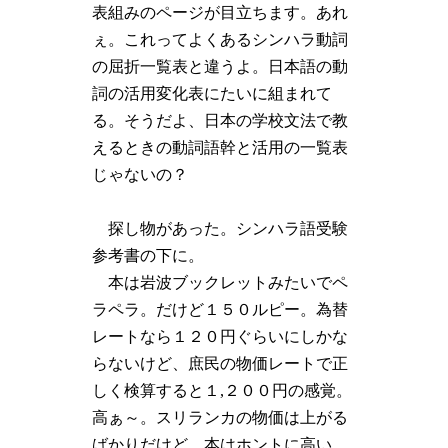
表組みのページが目立ちます。あれ
ぇ。これってよくあるシンハラ動詞
の屈折一覧表と違うよ。日本語の動
詞の活用変化表にたいに組まれて
る。そうだよ、日本の学校文法で教
えるときの動詞語幹と活用の一覧表
じゃないの？
探し物があった。シンハラ語受験
参考書の下に。
本は岩波ブックレットみたいでペ
ラペラ。だけど１５０ルピー。為替
レートなら１２０円ぐらいにしかな
らないけど、庶民の物価レートで正
しく検算すると１,２００円の感覚。
高ぁ～。スリランカの物価は上がる
ばかりだけど、本はホントに高い。