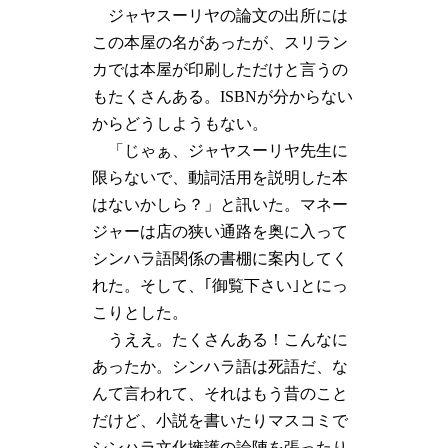
ジャヤスーリヤの論文の出所には
この本屋の名があったが、スリラン
カでは本屋が印刷しただけと言うの
もたくさんある。ISBNが分からない
からどうしようもない。
「じゃぁ、ジャヤスーリヤ先生に
限らないで、動詞活用を説明した本
はないかしら？」と訊いた。マネー
ジャーは店の狭い通路を奥に入って
シンハラ語関係の書棚に案内してく
れた。そして、｢御覧下さい｣とにっ
こりとした。
うええ。たくさんある！こんなに
あったか。シンハラ語は死語だ、な
んて言われて、それはもう昔のこと
だけど、小説を書いたりマスコミで
シンハラ文化擁護の論陣を張ったり