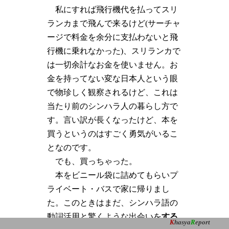
私にすれば飛行機代を払ってスリ
ランカまで飛んで来るけど(サーチャ
ージで料金を余分に支払わないと飛
行機に乗れなかった)、スリランカで
は一切余計なお金を使いません。お
金を持ってない変な日本人という眼
で物珍しく観察されるけど、これは
当たり前のシンハラ人の暮らし方で
す。言い訳が長くなったけど、本を
買うというのはすごく勇気がいるこ
となのです。
でも、買っちゃった。
本をビニール袋に詰めてもらいプ
ライベート・バスで家に帰りまし
た。このときはまだ、シンハラ語の
動詞活用と驚くような出会いを
する
K
hasya
R
eport