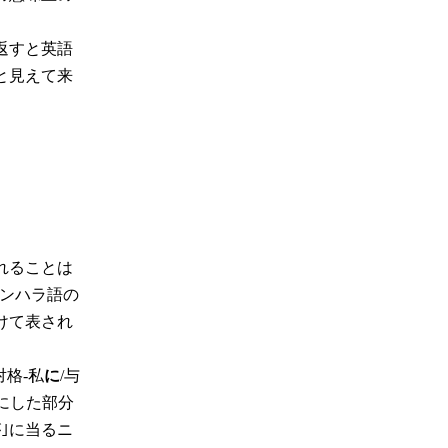
返すと英語
と見えて来
れることは
シンハラ語の
けて表され
対格-私
に
/与
にした部分
｣に当るニ