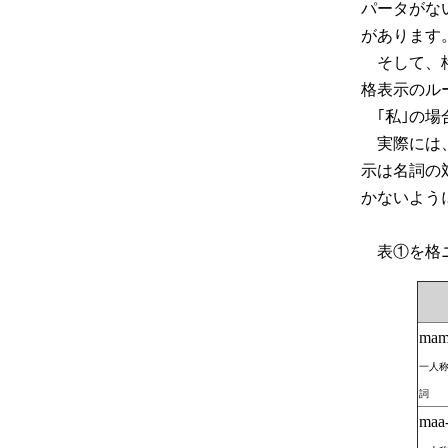
パータがな
があります
そして、格
格表示のル
｢私｣の場合
実際には、
示は名詞の
かないよう
表①を格ニ
mam
一人
詞
maa