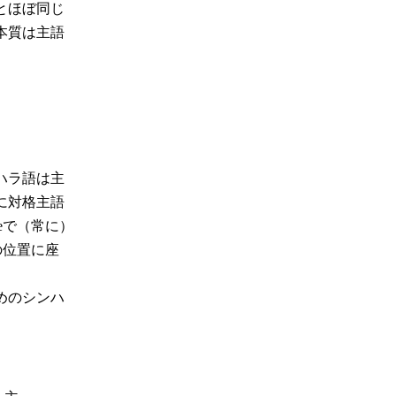
とほぼ同じ
本質は主語
ハラ語は主
に対格主語
eで（常に）
の位置に座
めのシンハ