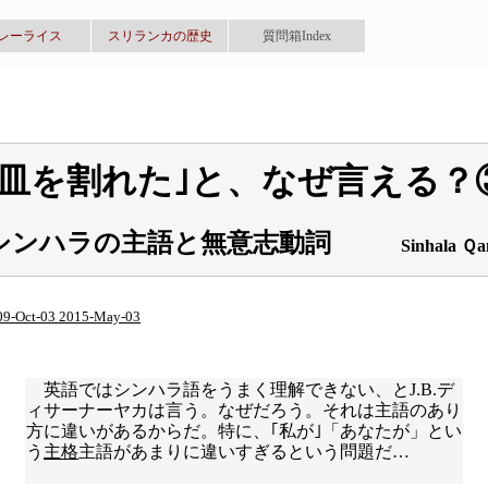
レーライス
スリランカの歴史
質問箱Index
｢皿を割れた｣と、なぜ言える？
シンハラの主語と無意志動詞
Sinhala Ｑ
09-Oct-03 2015-May-03
英語ではシンハラ語をうまく理解できない、とJ.B.デ
ィサーナーヤカは言う。なぜだろう。それは主語のあり
方に違いがあるからだ。特に、｢私が｣「あなたが」とい
う
主格
主語があまりに違いすぎるという問題だ…