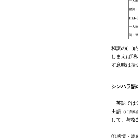
一人
動詞
ma-
一人
詞・
和訳の( 
しまえば｢
す意味は括
シンハラ語
英語ではシ
主語
（に自動
して、与格
①感情・思