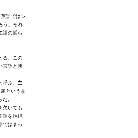
「英語ではシ
ろう。それ
主語の捕ら
とる。この
い言語と映
と呼ぶ。主
主題という意
らだ。
を欠いても
主語を拒絶
語ではまっ