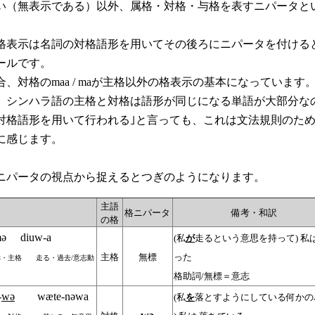
い（無表示である）以外、属格・対格・与格を表すニパータと
。
表示は名詞の対格語形を用いてその後ろにニパータを付ける
ールです。
、対格のmaa / maが主格以外の格表示の基本になっています
シンハラ語の主格と対格は語形が同じになる単語が大部分な
対格語形を用いて行われる｣と言っても、これは文法規則のた
に感じます。
パータの視点から捉えるとつぎのようになります。
主語
格ニパータ
備考・和訳
の格
ә diuw-a
(私
が
走るという意思を持って) 私
主格
無標
った
称・主格 走る・過去/意志動
格助詞/無標＝意志
-
wә
wӕte-nәwa
(私
を
落とすようにしている何かの