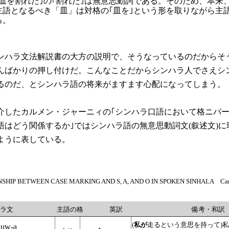
皿を割れた｣の｢割れた｣は無意志動詞である。そのため、本来
主語となるべき「皿」は対格の｢皿を｣という形を取りながら主
る。
ハラ文法解説書の大方の説明で、そうなっているのだからそ
んばかりの押し付けだ。こんなことだからシンハラ人でさえシ
るのだ、とシンハラ語の将来がますます心配になってしまう。
したカルメン・ジャーニィの｢シンハラ口語において格ニパ
語はどう関係するか｣ではシンハラ語の無意思動詞文(叙述文)に
ように表している。
SHIP BETWEEN CASE MARKING AND S, A, AND O IN SPOKEN SINHALA Car
ハラ文
主語の格
英訳
備考・和訳
(
私が
走るという意思を持って)
uw-a