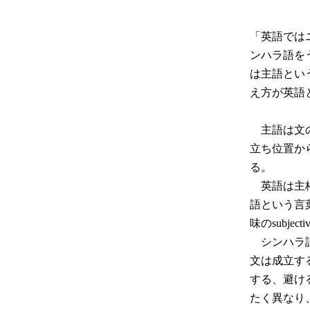
「英語では
ンハラ語を
は主語とい
え方が英語
主語は文の
立ち位置か
る。
英語は主格
語という言葉
味のsubj
シンハラ語
文は成立す
する、避け
たく異なり