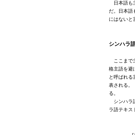
日本語も主
だ。日本語
にはないと
シンハラ
ここまで主
格主語を避
と呼ばれる
表される。「
る。
シンハラ語
ラ語テキス