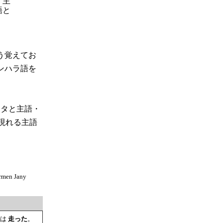
、主
語と
う覚えてお
ンハラ語を
ータと主語・
現れる主語
men Jany
私は
走った
。