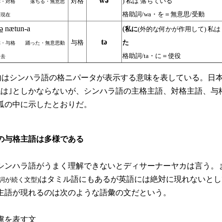
wә
対格
) 私は 落ちている
称・対格 落ちる・無意思
格助詞/wa・を＝無意思/受動
・現在
tә
nӕtun-a
(
私に
(外的な何かが作用して) 私は
tә
与格
た
称・与格 踊った・無意思動
格助詞
/ta・に＝使役
過去
)内はシンハラ語の格ニパータが表示する意味を表している。日
私は｣としかならないが、シンハラ語の主格主語、対格主語、与
弧の中に示したとおりだ。
の与格主語は多様である
ンハラ語がうまく理解できないとディサーナーヤカは言う。
はタミル語にもあるが英語には絶対に現れないとし
詞が続く文型)
主語が現れるのは次のような語彙の文だという。
慮を表す文