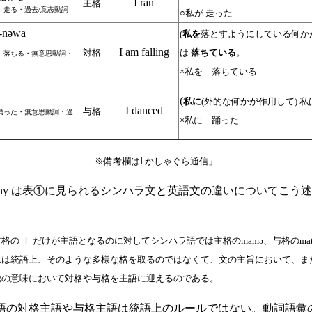
I ran
主格
走る・過去/意志動詞
○私が 走った
-nәwa
(
私を
落とすようにしている何かが
I am falling
対格
は
落ちている
。
落ちる・無意思動詞・
×私を 落ちている
a
(
私に
(外的な何かが作用して) 私
I danced
与格
った・無意思動詞・過
×私に 踊った
※備考欄は｢かしゃぐら通信」
 Jany は表①に見られるシンハラ文と英語文の違いについてこう
の Ｉ だけが主語となるのに対してシンハラ語では主格のmamә、与格のma
れは統語上、そのような多様な格を取るのではなくて、文の主旨において、ま
彙の意味において対格や与格を主語に迎えるのである。
の対格主語や与格主語は統語上のルールではない。動詞語彙