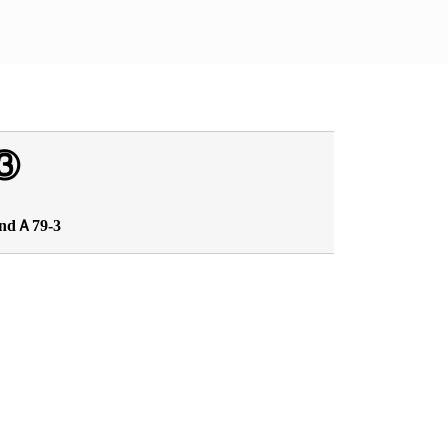
③
andＡ79-3