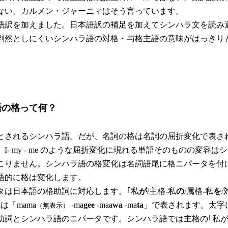
ない。カルメン・ジャーニィはそう言っています。
訳を加えました。日本語訳の補足を加えてシンハラ文を読み
判然としにくいシンハラ語の対格・与格主語の意味がはっきり
語の格って何？
れるシンハラ語。だが、名詞の格は名詞の屈折変化で表さ
I- my - me のような屈折変化に現れる単語そのものの変容は
こりません。シンハラ語の格変化は名詞語尾に格ニパータを付
語的に格は変化します。
は日本語の格助詞に対応します。｢私
が
/主格-私
の
/属格-私
を
/
は「mama
-ma
gee
-maa
wa
-ma
ta
」で表されます。太字
（無表示）
助詞とシンハラ語のニパータです。シンハラ語では主格の｢私が