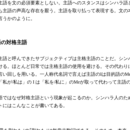
語を文の必須要素としない。主語へのスタンスはシンハラ語
も主語の声高な存在を厭う。主語を取り払って表現する。文の
言うかのように。
語の対格主語
語と呼んできたサブジェクティブは主格主語のことだ。シン
ける。ほとんど日常では主格主語の使用を避ける。その代わり
言い回しを用いる。一人称代名詞で言えば主語のIは目的語のM
私が/私は」の I は「私を/私に」のMeが取って代わって主語
ではなぜ対格主語という現象が起こるのか。シンハラ人のた
トにはこんなことが書いてある。