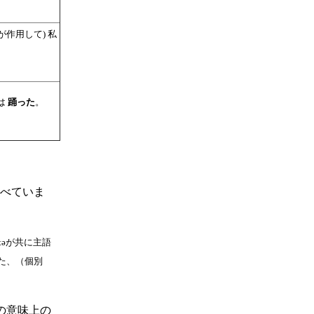
作用して) 私
は
踊った
。
述べていま
tәが共に主語
た、（個別
の意味上の