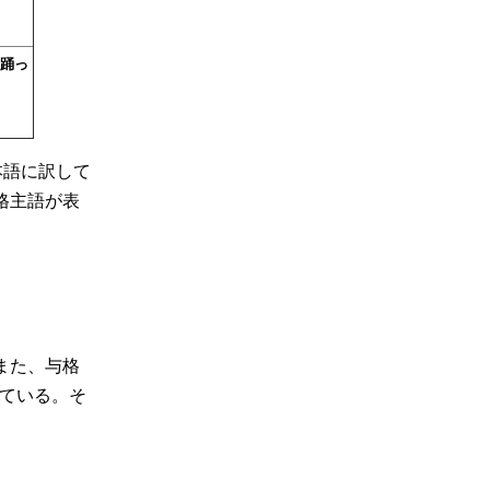
踊っ
本語に訳して
格主語が表
また、与格
ている。そ