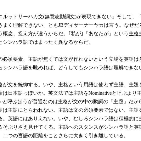
ニルットサーハカ文(無意志動詞文)が表現できない」そして、
うまく理解できない」ともJBディサーナーヤカは言う。なぜだ
う概念、捉え方が違うからだ。｢私が｣「あなたが」という
主格
とシンハラ語ではまったく異なるからだ。
必須要素、主語が無くては文が作れないという立場を英語は
らシンハラ語を眺めれば、どうしてもシンハラ語は理解できな
が文を統御する。いや、主格という用語は使わず主語、主題
は日本語っぽいか。英文法では主語をNominativeと呼ぶより
ectiveと呼ぶほうが普通なのは主格が文の中の動詞の「主題」だか
は主語にとらわれない。主語は文の必須要素ではない。主語
る。英語にはありえない。いや、むしろシンハラ語は積極的に
るそぶりさえ見せてくる。主語へのスタンスがシンハラ語と英
、二つの言語の距離をことさらに大きく引き離している。