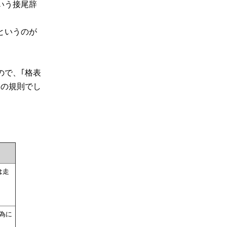
いう接尾辞
というのが
。
ので、｢格表
めの規則でし
は走
為に