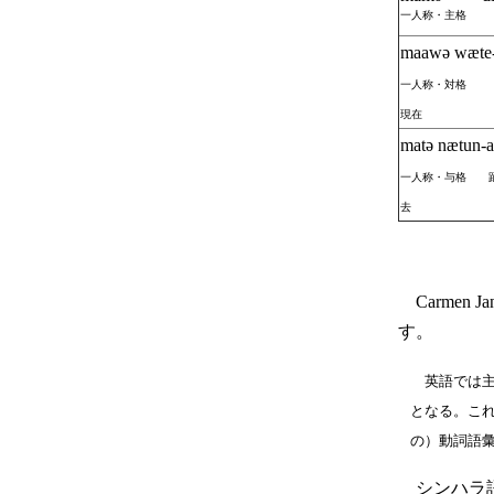
一人称・主格 
maawә wӕte
一人称・対格 
現在
matә nӕtun-
一人称・与格 踊
去
Carmen
す。
英語では主格
となる。こ
の）動詞語
シンハラ語