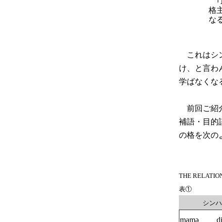
｢
格
な
これはシン
け、と言わ
学ばなくな
前回ご紹介
補語・目的
の格を次の
THE RELATION
表①
シン
mamә di