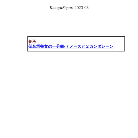
KhasyaReport
2023-03
参考
仮名垣魯文の一分銀/７メースと２カンダレーン