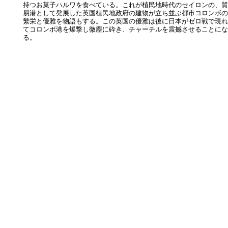
持つお菓子ハルワを食べている。これが植民地時代のセイロンの、貿
易港として発展した英国植民地政府の建物が立ち並ぶ都市コロンボの
繁栄と優雅を物語もする。この英国の優雅は後に日本がゼロ戦で現れ
てコロンボ港を爆撃し微塵に砕き、チャーチルを震撼させることにな
る。