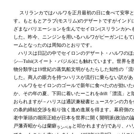
スリランカではハルワを正月最初の日に食べて安寧と富裕を願いま
す。もともとアラブ(モスリム)のデザートですがインド
ざまなバリエーションを生んでセイロン(スリランカ)へ
した。昨今、ニンジンを用いるハルワがビーガンにもて
ームとなったのは周知のとおりです。
ハリスは日記の中でセイロンのデザート・ハルワのほ
シ―Tulsi(スイート・バジル)にも触れています。世界
物分類学は19世紀の蒸気船文明がもたらした知性の「流
した。商人の眼力を持つハリスが流行に乗らない訳があ
ハルワをセイロンのゴールで新年に食べたのが効いた
か、その年の夏、下田に着いたーこれをdrift「漂流」
おられますが－ハリスは通訳兼秘書ヒュースケンの力を
の条約締結交渉を粘り強く進め進展を得ます。幕府側の
老中筆頭の堀田正睦が日本を世界に開く開明派(政治の
戸藩斉昭からは蘭癖
と叩かれますが)であり、ハ
ランペキ