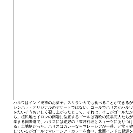
ハルワはインド発祥のお菓子。スリランカでも食べることができるが
シンハラ・オリジナルのデザートではない。ゴールでハリスがハルワ
をたいそうおいしく召し上がったとして、それは、そこがゴールだか
ら。植民地セイロンの南端に位置するゴールは西欧の貿易商人たちが
集まる国際港で、ハリスには絶好の「東洋料理とスィーツにありつけ
る」土地柄だった。ハリスはカレーならマレーシアが一番、と常々称
しているがゴールでマレーシア・カレーを食べ、北西インドに起源を