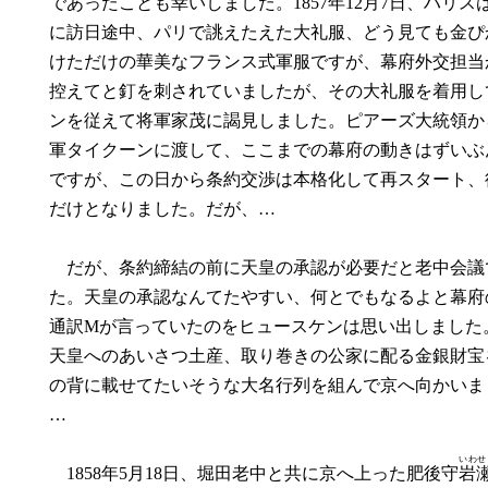
であったことも幸いしました。1857年12月7日、ハリス
に訪日途中、パリで誂えたえた大礼服、どう見ても金ぴ
けただけの華美なフランス式軍服ですが、幕府外交担当
控えてと釘を刺されていましたが、その大礼服を着用し
ンを従えて将軍家茂に謁見しました。ピアーズ大統領か
軍タイクーンに渡して、ここまでの幕府の動きはずいぶ
ですが、この日から条約交渉は本格化して再スタート、
だけとなりました。だが、…
だが、条約締結の前に天皇の承認が必要だと老中会議
た。天皇の承認なんてたやすい、何とでもなるよと幕府
通訳Mが言っていたのをヒュースケンは思い出しました
天皇へのあいさつ土産、取り巻きの公家に配る金銀財宝
の背に載せてたいそうな大名行列を組んで京へ向かいま
…
いわせ
1858年5月18日、堀田老中と共に京へ上った肥後守
岩