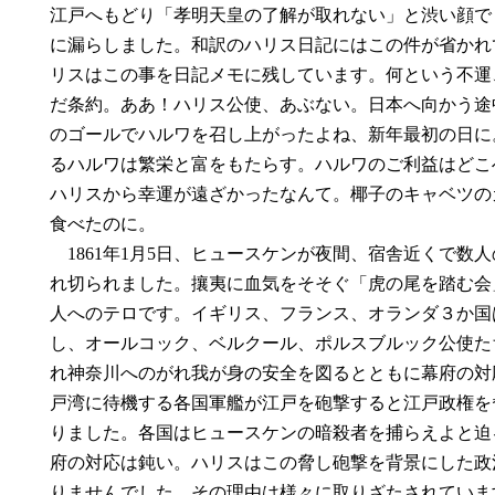
江戸へもどり「孝明天皇の了解が取れない」と渋い顔で
に漏らしました。和訳のハリス日記にはこの件が省かれ
リスはこの事を日記メモに残しています。何という不運
だ条約。ああ！ハリス公使、あぶない。日本へ向かう途
のゴールでハルワを召し上がったよね、新年最初の日に
るハルワは繁栄と富をもたらす。ハルワのご利益はどこ
ハリスから幸運が遠ざかったなんて。椰子のキャベツの
食べたのに。
1861年1月5日、ヒュースケンが夜間、宿舎近くで数
れ切られました。攘夷に血気をそそぐ「虎の尾を踏む会
人へのテロです。イギリス、フランス、オランダ３か国
し、オールコック、ベルクール、ポルスブルック公使た
れ神奈川へのがれ我が身の安全を図るとともに幕府の対
戸湾に待機する各国軍艦が江戸を砲撃すると江戸政権を
りました。各国はヒュースケンの暗殺者を捕らえよと迫
府の対応は鈍い。ハリスはこの脅し砲撃を背景にした政
りませんでした。その理由は様々に取りざたされていま