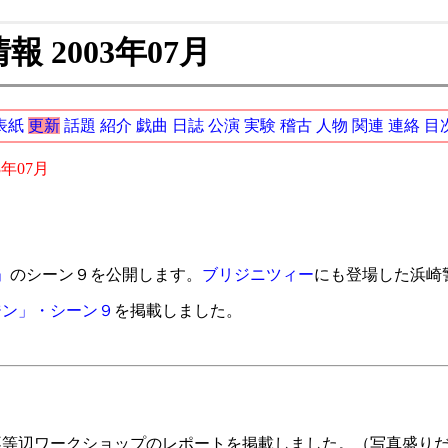
 2003年07月
表紙
更新
話題
紹介
戯曲
日誌
公演
実験
稽古
人物
関連
連絡
目
3年07月
」
のシーン９を公開します。
ブリジニツィー
にも登場した浜崎
ジン」・シーン９
を掲載しました。
不等辺ワークショップのレポートを掲載しました。（写真盛り