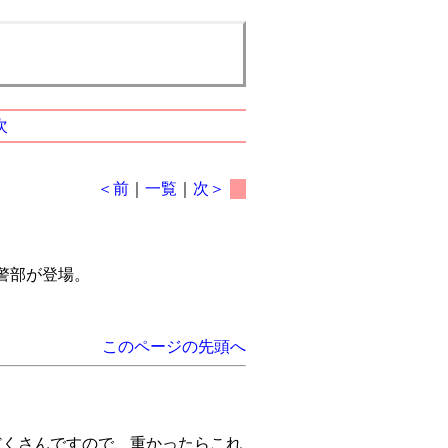
次
＜前
｜
一覧
｜
次＞
警部が登場。
このページの先頭へ
だくさんですので、重かったらこれ