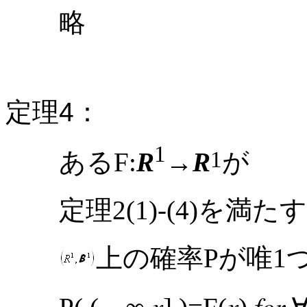
略
定理
4
：
1
1
ある
F:
R
→
R
が
定理
2(1)-(4)
を満たす
上の確率
P
が唯
1
x
x
for