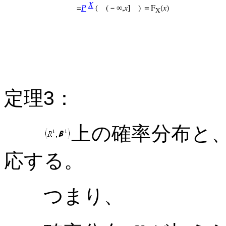
X
=
(
(
,
x
)
F
(
x
)
P
－∞
]
＝
X
定理
3
：
上の確率分布と
応する。
つまり、