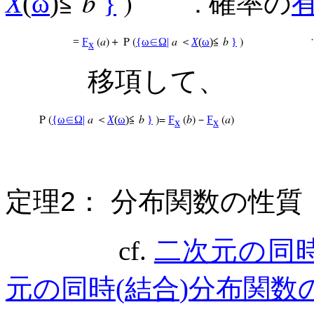
b
)
X
(
ω
)
≦
}
∵確率の
(
a
)
P (
a
b
)
=
F
＋
{
ω
∈
Ω
|
＜
X
(
ω
)
≦
}
x
移項して、
P (
a
b
)=
(
b
)
(
a
)
{
ω
∈
Ω
|
＜
X
(
ω
)
≦
}
F
－
F
x
x
定理
2
：
分布関数の性質
cf.
二次元の同
元の同時
(
結合
)
分布関数