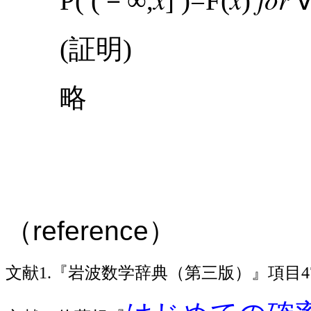
P( (
－∞
,
] )=F(
)
(
証明
)
略
（
reference
）
文献
1.
『岩波数学辞典（第三版）』項目
4