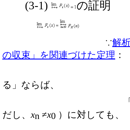
(3-1)
の証明
∵
解
の収束」を関連づけた定理
：
る」ならば、
だし、
x
≠
x
）に対しても、
n
0