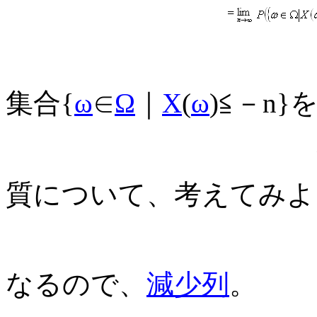
ここで、上
集合{
ω
∈
Ω
｜
X
(
ω
)
≦－
n}
集合列
質について、考えてみよ
集合列
なるので、
減少列
。