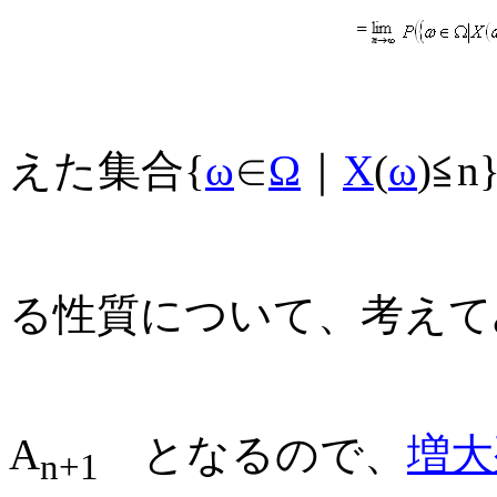
ここで、上
えた集合{
ω
∈
Ω
｜
X
(
ω
)
≦
n
集合
る性質について、考えて
集合
A
となるので、
増大
n+1