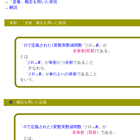
→
「逆像」概念を用いた表現
→
解説
「単射」「全射」概念を用いた表現
D
f
D
R
「
で定義された1変数実数値関数
『
:
→
』が
全単射
(
双射
)である」
とは
f
D
R
「
:
→
」が
単射
かつ
全射
であること
すなわち、
f
D
R
R
「
:
→
」が
の上への
単射
であること
をいう。
「
像
」概念を用いた定義
D
f
D
R
「
で定義された1変数実数値関数
『
:
→
』が
全単射
（
双射
）である」
とは、