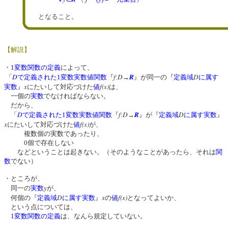
となること。
【解説】
・
1変数関数の定義
によって、
D
f
D
R
D
「
で定義された1変数実数値関数
『
:
→
』が同一の『
定義域
に属す
x
f(x)
実数
』
にたいして対応づけた
値
は、
一個の
実数
でなければならない。
だから、
D
f
D
R
D
「
で定義された1変数実数値関数
『
:
→
』が『
定義域
に属す
実数
』
x
f(x)
にたいして対応づけた
値
が、
複数個の実数であったり、
0個で存在しない
などということは起きない。（そのようなことがあったら、それは
関
数
でない）
・ところが、
y
同一の
実数
が、
D
x
f(x)
何個の『
定義域
に属す
実数
』
の
値
となってよいか、
という点については、
1変数関数の定義
は、なんら規定していない。