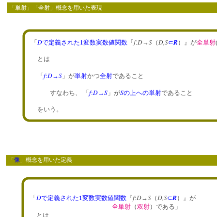
「単射」「全射」概念を用いた表現
D
f
D
S
D,
S
R
「
で定義された1変数実数値関数
『
:
→
（
⊂
）』が
全単射
とは
f
D
S
「
:
→
」が
単射
かつ
全射
であること
f
D
S
S
すなわち、 「
:
→
」が
の上への
単射
であること
をいう。
「
像
」概念を用いた定義
D
f
D
S
D,
S
R
「
で定義された1変数実数値関数
『
:
→
（
⊂
）』が
全単射
（
双射
）である」
とは、