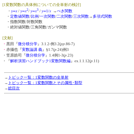
[1変数関数の具体例についての全単射の検討]
2
3
y=x
y=x
y=x
y=
x
・
/
/
/
1/
→
べき関数
・
定数値関数
/
比例
/
一次関数
/
二次関数
/
三次関数
→
多項式関数
・指数関数/対数関数
・絶対値関数/三角関数/ガンマ関数
[文献]
pp
・
黒田『
微分積分学
』3.1.2-例3.2(
.86-7)
p
・
赤攝也『
実数論講 義
』§1.7(
.24)例3
p
・笠原皓司『
微分積分学
』1.4例1-3(
.23)
p
・『
解析演習ハンドブック1変数関数編
』ex.1.1.12(
.11)
→
トピック一覧：1変数関数の全単射
→
トピック一覧：1変数関数とその属性･類型
→
総目次