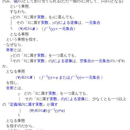
f(x)
x
y=f(x)
のみ、
値
として割り当てられる(ただ一個の
に対して、
となる)
という事態、
すなわち、
S
y
┌どの「
に属す
実数
」を
に選んでも、
S
y
f
│
その「
に属す
実数
」
の
による逆像
は、
一元集合
－1
y
S
R
f
y
└ （
∀
∈
⊂
）（
(
)
＝
一元集合
）
となる事態
という事態を指す。
・なぜなら、
単射
とは、
S
┌どの「
に属す
実数
」を一つ選んでも、
S
f
└その「
に属す
実数
」の
による逆像
は、
空集合
か
一元集合
のいずれ
か。
となる事態
－1
－1
y
S
R
f
y
f
y
（
∀
∈
⊂
）（
(
)
＝
φ
または
(
)
＝
一元集合
）
を指し、
全射
とは、
S
┌ どの「
に属す
実数
」を一つ選んでも、
S
f
｜ その「
に属す
実数
」
の
による逆像
に、少なくとも一つ以上
D
の『
定義域
に属す
実数
』が
属す
－1
y
S
R
f
y
｜ (
∀
∈
⊂
) (
(
)
≠
φ
)
└
となる事態
を指すのだから、