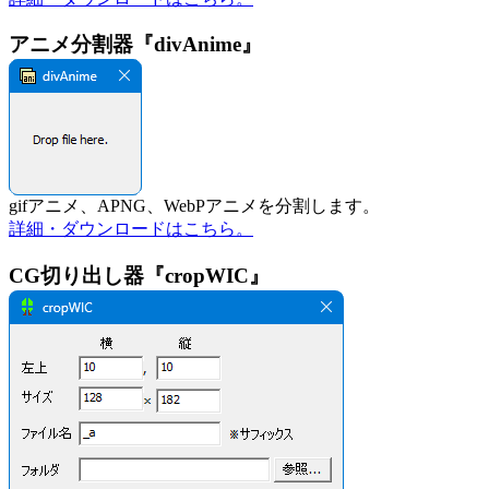
アニメ分割器『divAnime』
gifアニメ、APNG、WebPアニメを分割します。
詳細・ダウンロードはこちら。
CG切り出し器『cropWIC』