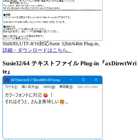
ShiftJIS,UTF-8/16対応Susie 32bit/64bit Plug-in。
詳細・ダウンロードはこちら。
Susie32/64 テキストファイル Plug-in『axDirectWri
te』