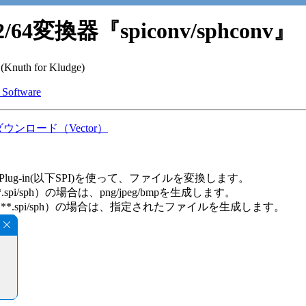
32/64変換器『spiconv/sphconv』
uth for Kludge)
 Software
.9 ダウンロード（Vector）
64bit Plug-in(以下SPI)を使って、ファイルを変換します。
**.spi/sph）の場合は、png/jpeg/bmpを生成します。
x***.spi/sph）の場合は、指定されたファイルを生成します。