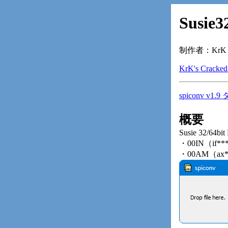
Susie
制作者：KrK (Kn
KrK's Cracked
spiconv v1
概要
Susie 32/
・00IN（if*
・00AM（a