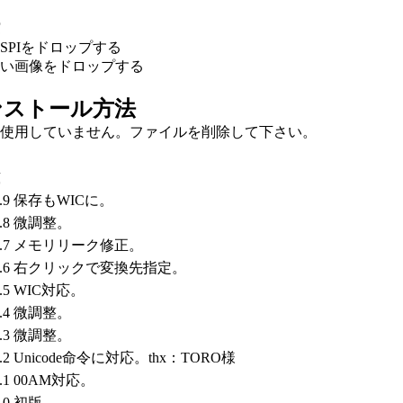
SPIをドロップする
い画像をドロップする
ンストール方法
使用していません。ファイルを削除して下さい。
.9
保存もWICに。
.8
微調整。
.7
メモリリーク修正。
.6
右クリックで変換先指定。
.5
WIC対応。
.4
微調整。
.3
微調整。
.2
Unicode命令に対応。thx：TORO様
.1
00AM対応。
.0
初版。