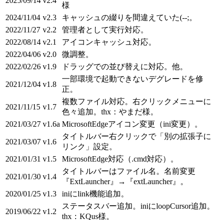
2025/09/14
v2.4
様
2024/11/04
v2.3
キャッシュの綴りを間違えていた(--;。
2022/11/27
v2.2
管理者として実行対応。
2022/08/14
v2.1
アイコンキャッシュ対応。
2022/04/06
v2.0
微調整。
2022/02/26
v1.9
ドラッグでの並び替えに対応。他。
一部環境で起動できないデグレードを修
2021/12/04
v1.8
正。
複数ファイル対応。右クリックメニューに
2021/11/15
v1.7
色々追加。thx：やまだ様。
2021/03/27
v1.6a
MicrosoftEdgeアイコン変更（ini変更）。
タイトルバー右クリックで「別の拡張子に
2021/03/07
v1.6
リンク」設定。
2021/01/31
v1.5
MicrosoftEdge対応（.cmd対応）。
タイトルバーはファイル名。名前変更
2021/01/30
v1.4
『ExtLauncher』→『extLauncher』。
2020/01/25
v1.3
iniにlink機能追加。
ステータスバー追加。iniにloopCursor追加。
2019/06/22
v1.2
thx：KQus様。