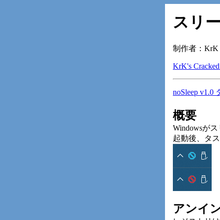
スリー
制作者：KrK (Kn
KrK's Cracked
noSleep v1
概要
Window
起動後、タス
アンイ