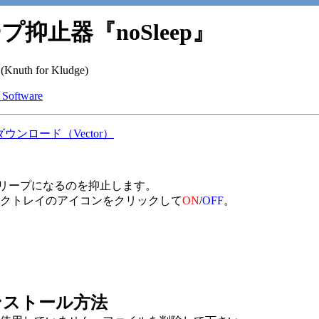
プ抑止器『noSleep』
uth for Kludge)
 Software
.0 ダウンロード（Vector）
sがスリープになるのを抑止します。
クトレイのアイコンをクリックして
ON
/
OFF
。
ンストール方法