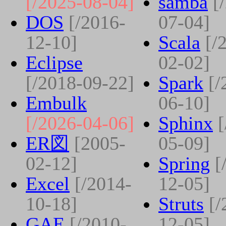
[/2025-08-04]
samba
[
DOS
[/2016-
07-04]
12-10]
Scala
[/
Eclipse
02-02]
[/2018-09-22]
Spark
[/
Embulk
06-10]
[/2026-04-06]
Sphinx
ER図
[2005-
05-09]
02-12]
Spring
[
Excel
[/2014-
12-05]
10-18]
Struts
[/
GAE
[/2010-
12-05]