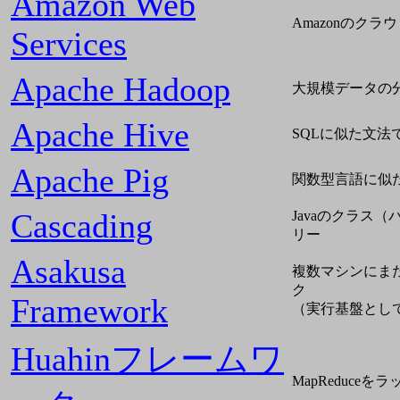
Amazon Web
Amazonのクラ
Services
Apache Hadoop
大規模データの
Apache Hive
SQLに似た文法で
Apache Pig
関数型言語に似た考
Cascading
Javaのクラス（
リー
Asakusa
複数マシンにま
ク
Framework
（実行基盤としてHa
Huahinフレームワ
MapReduce