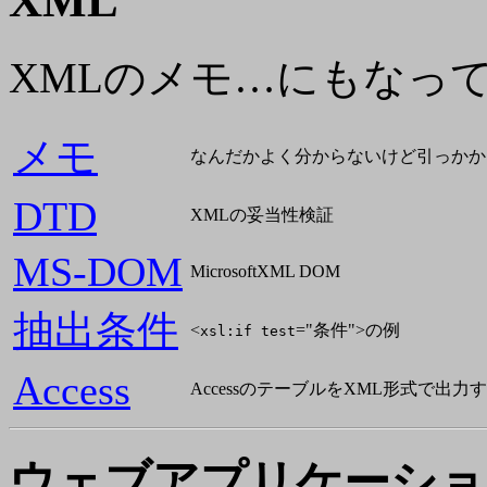
XML
XMLのメモ…にもなって
メモ
なんだかよく分からないけど引っかか
DTD
XMLの妥当性検証
MS-DOM
MicrosoftXML DOM
抽出条件
<
="条件">の例
xsl:if test
Access
AccessのテーブルをXML形式で出力
ウェブアプリケーショ