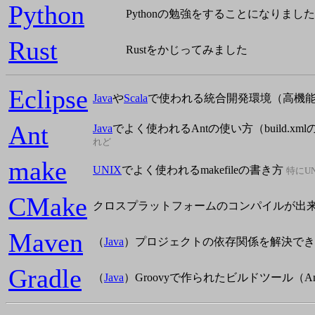
Python
Pythonの勉強をすることになりました
Rust
Rustをかじってみました
Eclipse
Java
や
Scala
で使われる統合開発環境（高機
Ant
Java
でよく使われるAntの使い方（build.
れど
make
UNIX
でよく使われるmakefileの書き方
特にU
CMake
クロスプラットフォームのコンパイルが出
Maven
（
Java
）プロジェクトの依存関係を解決でき
Gradle
（
Java
）Groovyで作られたビルドツール（An