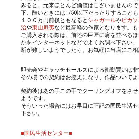
みると、元来ほとんど価値はございませんので、
下、酷いときには1/50以下だったりすること
１００万円前後ともなると
シャガール
や
ピカソ
治
や
東山魁夷
など最高峰の作家となります。も
ご購入される際は、前述の巨匠に肩を並べるほ
かをインターネットなどでよくお調べ下さい。
断が難しいようでしたら、お気軽に当店にご相
即売会やキャッチセールスによる衝動買いは非
その場での契約はお控えになり、作品ついてよ
契約後はあの手この手でクーリングオフをさせ
ようです。
そういった場合にはお早目に下記の国民生活セ
下さい。
■国民生活センター■