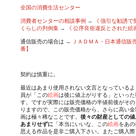
全国の消費生活センター
消費者センターの相談事例
→
《 強引な勧誘で
くらしの判例集
→
《 公序良俗違反とされた絵
通信販売の場合は →
ＪＡＤＭＡ・日本通信販
番】
契約は慎重に。
最近はあまり使用されない文言となっているよ
員が「この
絵画
は後に値上がりする」といった
す。ですが実際には販売価格の半値前後がその
りますので、この販売価格から、さらに高い金
画は極々稀なことです。
後々の財産としての値
あまりせずに
「本当にいいな、この
絵画
をあの
思える作品を是非ご購入下さい。またご購入際