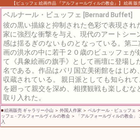
【ビュッフェ 絵画作品 『アルフォールヴィルの教会』】 絵画 販売 
ベルナール・ビュッフェ [Bernard Buffet]
彼の黒い描線と抑制された色彩で表現され
家に強烈な衝撃を与え、現代のアートシー
感は揺るぎのないものとなっている。第二
画の洪水の中に若干２０歳のビュッフェが
て《具象絵画の旗手》として画壇に登場し
名である。作品はパリ国立美術館をはじめ
収蔵されている。 親日派としても知られ
を廻って親交を深め、相撲観戦も楽しむな
取り入れた。
■
絵画販売 ギャラリー小山
＞
外国人作家
＞
ベルナール・ビュッフェ
ッフェ - アルフォールヴィルの教会
＞
「アルフォールヴィルの教会」 
入