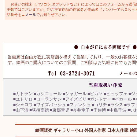
お使いの端末（パソコン,タブレットなど）によってはこのフォームから送信
手数ではございますが、①ご注文作品の作家名と作品名（ナンバーでもＯＫ＝ビュッ
話番号を→
メール
でお知らせ下さい。
当画廊は自由が丘に実店舗を構えて営業しており、一般のお客様を
す。絵画のご購入についてのご質問、ご相談はお気軽に何でもお問
■カトラン
■カシニョール
■シャガール
■ピカソ
■ビュッフェ
■ジ
■ユトリロ
■ローランサン
■アイズピリ
■ガントナー
■イカール
■
■シャロワ
■ワイズバッシュ
■ファンシュ
■ゴリチ
■ラシス
■ラフ
■山下清
■荻須高徳
■東郷青児
■今井幸子
■千住博
■中島千波
■い
絵画販売 ギャラリー小山
外国人作家
日本人作家
絵画