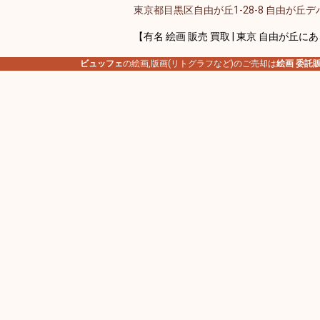
東京都目黒区自由が丘1-28-8 自由が丘デパ
【有名 絵画 販売 買取 | 東京 自由が丘に
ビュッフェ
の絵画,版画(リトグラフなど)のご売却は
絵画 委託