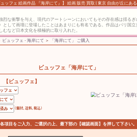
ュッフェ 絵画作品 『海岸にて』】 絵画 販売 買取 | 東京 自由が丘にあ
強烈な衝撃を与え、現代のアートシーンにおいてもその存在感は揺るぎ
》として画壇に登場したことはあまりにも有名である。作品はパリ国立
しむなど日本文化を積極的に取り入れた。
＞
ビュッフェ - 海岸にて
＞
「海岸にて」 ご購入
ビュッフェ「海岸にて」
【ビュッフェ】
 各項目をご入力、ご選択の上、最下部の【確認画面】を押して下さい。