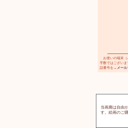
お使いの端末（パ
手数ではございます
話番号を→
メール
当画廊は自由
す。絵画のご