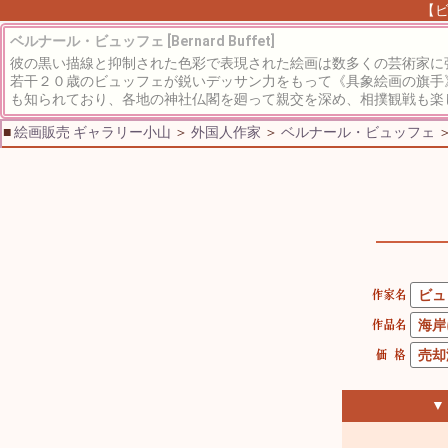
【ビ
ベルナール・ビュッフェ [Bernard Buffet]
彼の黒い描線と抑制された色彩で表現された絵画は数多くの芸術家に
若干２０歳のビュッフェが鋭いデッサン力をもって《具象絵画の旗手
も知られており、各地の神社仏閣を廻って親交を深め、相撲観戦も楽
■
絵画販売 ギャラリー小山
＞
外国人作家
＞
ベルナール・ビュッフェ
▼