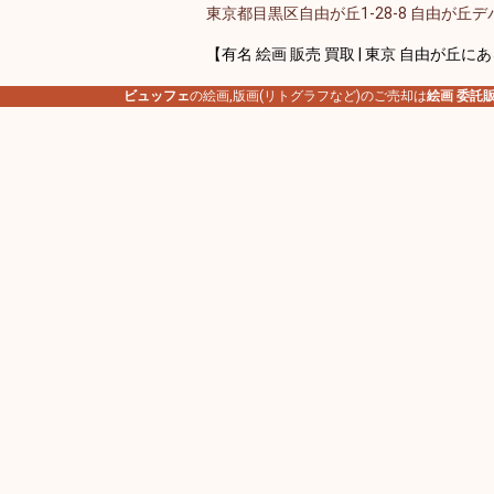
東京都目黒区自由が丘1-28-8 自由が丘デパ
【有名 絵画 販売 買取 | 東京 自由が丘に
ビュッフェ
の絵画,版画(リトグラフなど)のご売却は
絵画 委託