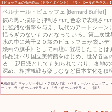
【ビュッフェの版画作品（ドライポイント） 『ラ・ポールのテラス』】 絵
ベルナール・ビュッフェ [Bernard Buffet]
彼の黒い描線と抑制された色彩で表現され
に強烈な衝撃を与え、現代のアートシーン
揺るぎのないものとなっている。第二次世
水の中に若干２０歳のビュッフェが鋭いデ
絵画の旗手》として画壇に登場したことは
作品はパリ国立美術館をはじめ、世界各国
る。 親日派としても知られており、各地
深め、相撲観戦も楽しむなど日本文化を積
■
絵画販売 ギャラリー小山
＞
外国人作家
＞
ベルナール・ビュッフェ
ッフェ - ラ・ポールのテラス
＞
「ラ・ポールのテラス」 ご購入