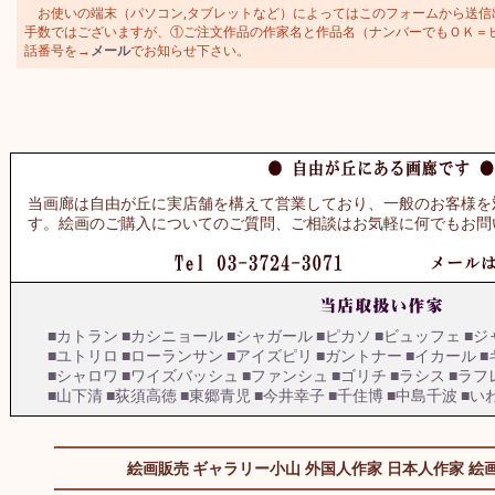
お使いの端末（パソコン,タブレットなど）によってはこのフォームから送信
手数ではございますが、①ご注文作品の作家名と作品名（ナンバーでもＯＫ＝ビュッ
話番号を→
メール
でお知らせ下さい。
当画廊は自由が丘に実店舗を構えて営業しており、一般のお客様を
す。絵画のご購入についてのご質問、ご相談はお気軽に何でもお問
■カトラン
■カシニョール
■シャガール
■ピカソ
■ビュッフェ
■ジ
■ユトリロ
■ローランサン
■アイズピリ
■ガントナー
■イカール
■
■シャロワ
■ワイズバッシュ
■ファンシュ
■ゴリチ
■ラシス
■ラフ
■山下清
■荻須高徳
■東郷青児
■今井幸子
■千住博
■中島千波
■い
絵画販売 ギャラリー小山
外国人作家
日本人作家
絵画