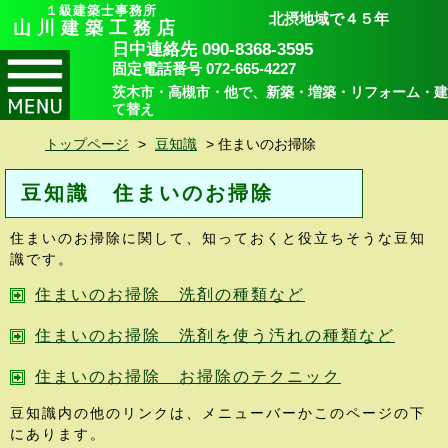
１級建築士事務所
北摂地域で４５年
山川建築工務店
日中連絡先 090-8368-3595
固定電話番号 072-665-4227
茨木市・高槻市・他で、新築・増築・リフォーム・建
て替え
トップページ
>
豆知識
>
住まいのお掃除
豆知識 住まいのお掃除
住まいのお掃除に関して、知っておくと役立ちそうな豆知
識です。
住まいのお掃除 洗剤の種類など
住まいのお掃除 洗剤を使う汚れの種類など
住まいのお掃除 お掃除のテクニック
豆知識内の他のリンクは、メニューバーかこのページの下
にあります。