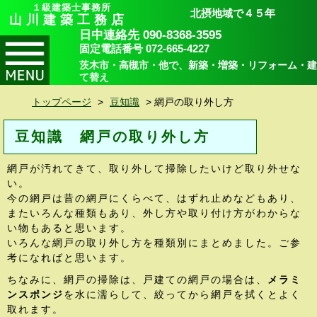
１級建築士事務所
北摂地域で４５年
山川建築工務店
日中連絡先 090-8368-3595
固定電話番号 072-665-4227
茨木市・高槻市・他で、新築・増築・リフォーム・建
て替え
トップページ
>
豆知識
>
網戸の取り外し方
豆知識 網戸の取り外し方
網戸が汚れてきて、取り外して掃除したいけど取り外せな
い。
今の網戸は昔の網戸にくらべて、はずれ止めなどもあり、
またいろんな種類もあり、外し方や取り付け方がわからな
い物もあると思います。
いろんな網戸の取り外し方を種類別にまとめました。ご参
考になればと思います。
ちなみに、網戸の掃除は、戸建ての網戸の場合は、
メラミ
ンスポンジ
を水に濡らして、絞ってから網戸を拭くとよく
取れます。