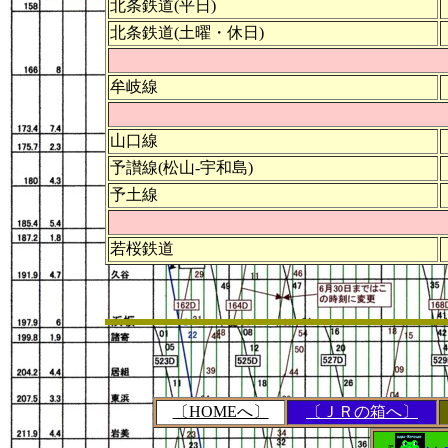
北条鉄道(平日)
北条鉄道(土曜・休日)
牟岐線
山口線
予讃線(松山-宇和島)
予土線
若桜鉄道
〔HOMEへ〕
〔ＪＲの箱へ〕