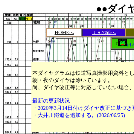
●●ダイ
HOMEへ
ＪＲの箱へ
『
け
本ダイヤグラムは鉄道写真撮影用資料として
朝・夜のダイヤは除いています。
尚、ダイヤ改正等に対応していない場合
最新の更新状況
・2026年3月14日付けダイヤ改正に基づき更新。(
・大井川鐵道を追加する。(2026/06/25)