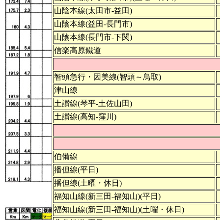
山陰本線(太田市-益田)
山陰本線(益田-長門市)
山陰本線(長門市-下関)
信楽高原鐵道
智頭急行・因美線(智頭～鳥取)
津山線
土讃線(琴平-土佐山田)
土讃線(高知-窪川)
伯備線
播但線(平日)
播但線(土曜・休日)
福知山線(新三田-福知山)(平日)
福知山線(新三田-福知山)(土曜・休日)