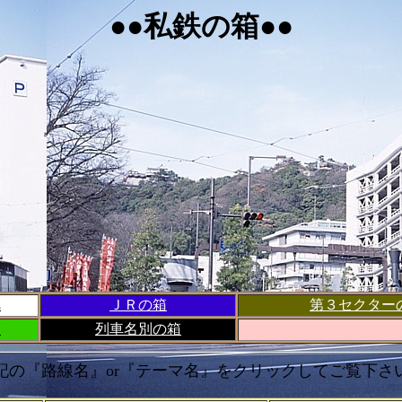
●●私鉄の箱●●
へ
ＪＲの箱
第３セクター
箱
列車名別の箱
記の『路線名』or『テーマ名』をクリックしてご覧下さ