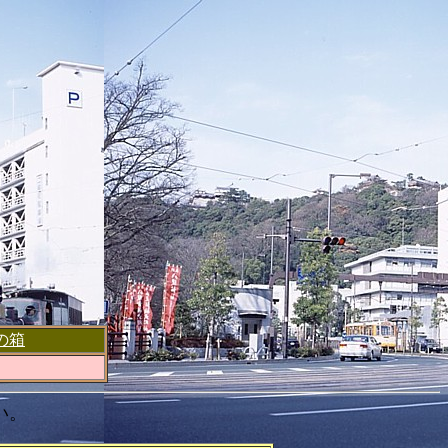
の箱
い。