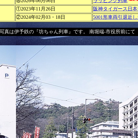
⑧2026年06月06日
ラッピング列車
①2023年11月26日
阪神タイガース日本
②2024年02月03・18日
5001形車両引退近
真は伊予鉄の『坊ちゃん列車』です。 南堀端-市役所前にて 200