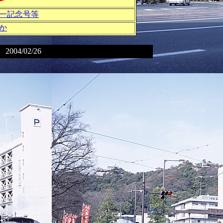
一記念号等
しか
4/02/26