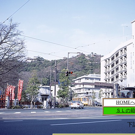
HOME
ＳＬの
下