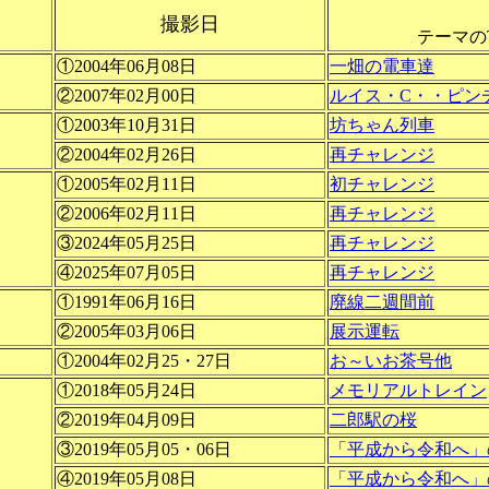
撮影日
テーマの
①2004年06月08日
一畑の電車達
②2007年02月00日
ルイス・C・・ピン
①2003年10月31日
坊ちゃん列車
②2004年02月26日
再チャレンジ
①2005年02月11日
初チャレンジ
②2006年02月11日
再チャレンジ
③2024年05月25日
再チャレンジ
④2025年07月05日
再チャレンジ
①1991年06月16日
廃線二週間前
②2005年03月06日
展示運転
①2004年02月25・27日
お～いお茶号他
①2018年05月24日
メモリアルトレイン
②2019年04月09日
二郎駅の桜
③2019年05月05・06日
「平成から令和へ」
④2019年05月08日
「平成から令和へ」