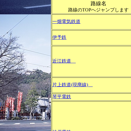
路線名
路線のTOPへジャンプします
一畑電気鉄道
伊予鉄
近江鉄道
片上鉄道(現廃線)
琴平電鉄