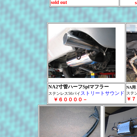
sold out
s
NA2寸管ハーフSplマフラー
NA
ストリートサウンド
ステ
ステンレス50パイ
￥７
￥６００００－