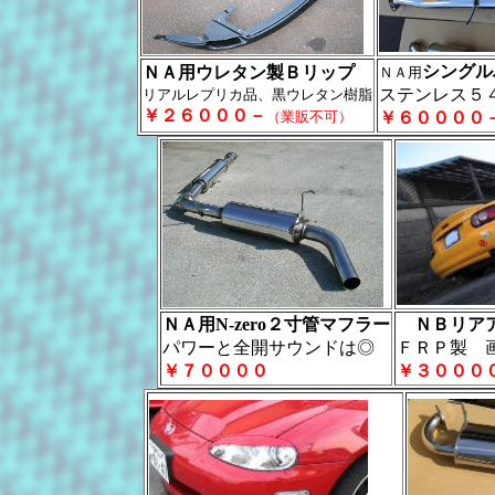
シングル
ＮＡ用ウレタン製Ｂリップ
ＮＡ用
ステンレス５
リアルレプリカ品、黒ウレタン樹脂
￥２６０００－
（業販不可）
￥６００００
ＮＡ用N-zero２寸管マフラー
ＮＢリアア
パワーと全開サウンドは◎
ＦＲＰ製 
￥７００００
￥３０００