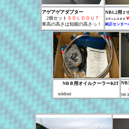
アゲアゲアダプター
NB1.2用
２
2個セット
ＳＯＬＤＯＵＴ
ステンレス６０
車高の高さは知能の高さっ！
純正センター
NB
NB８用オイルクーラーKIT
soldout
NB