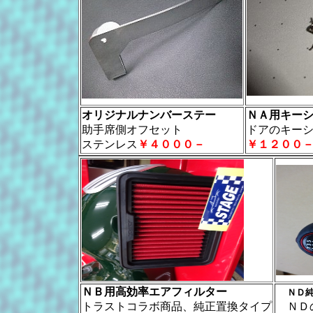
オリジナルナンバーステー
ＮＡ用キー
助手席側オフセット
ドアのキー
ステンレス
￥４０００－
￥１２００
ＮＢ用高効率エアフィルター
ＮＤ
トラストコラボ商品、純正置換タイプ
ＮＤの