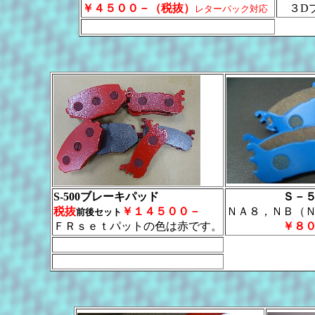
￥４５００－（税抜）
３Dプ
レターパック対応
S-500ブレーキパッド
Ｓ－
税抜
￥１４５００－
ＮＡ８，ＮＢ（
前後セット
ＦＲｓｅｔパットの色は赤です。
￥８００