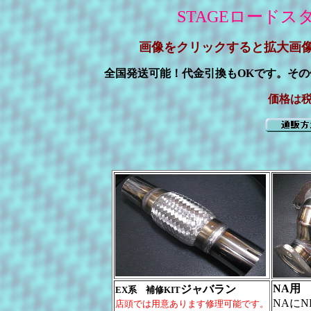
STAGEロード
画像をクリックすると拡大画
全国発送可能！代金引換もOKです。そ
価格は
NA用
ジャバラン
EX系 補修KIT
NAに
店頭では用意あります修理可能です。