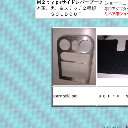
Ｍ２ｔｙｐeサイドレバーブーツ
ショートコ
本革、黒、白ステッチ２種類
専用アダプタ
ＳＯＬＤＯＵＴ
リペア用ショ
sorry sold out
ｓｏｒｒｙ 
〒940-003