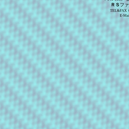
ＲＳ
ファ
TEL&FA
E-Mai