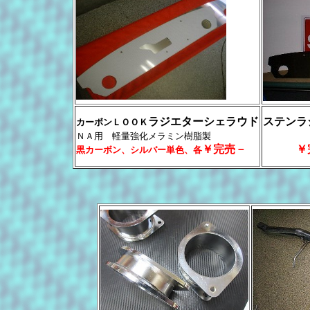
ラジエターシェラウド
ステンラ
カーボンＬＯＯＫ
ＮＡ用 軽量強化メラミン樹脂製
￥完売－
￥
黒カーボン、シルバー単色、各