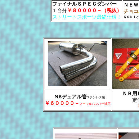
ファイナルＳＰＥＣダンパー
ＮＥＷ
１台分
￥８００００－（税抜）
チョコ
ストリートスポーツ最終仕様！
ＫＯＮＩと
ＮＢ用
NBデュアル管
ステンレス製
定価￥
￥６００００－
ノーマルバンパー対応