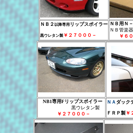
ＮＢ用Ｎ
ＮＢ２
リップスポイラー
以降専用
ＮＢ管楽
￥２７０００－
黒ウレタン製
￥６０
NB1専用Fリップスポイラー
ＮＡ
ダック
黒ウレタン製
ＦＲＰ製
￥
￥２７０００－