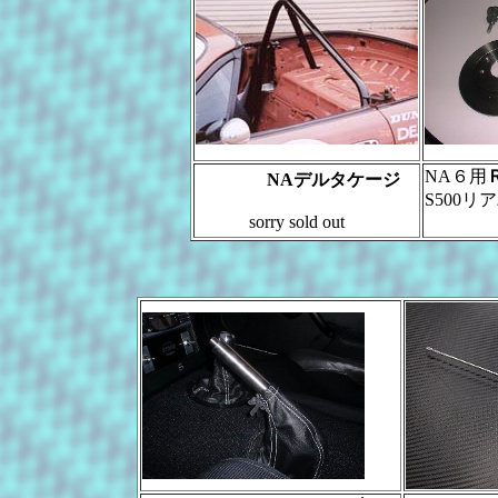
NA６用
NAデルタケージ
S500リ
sorry sold out