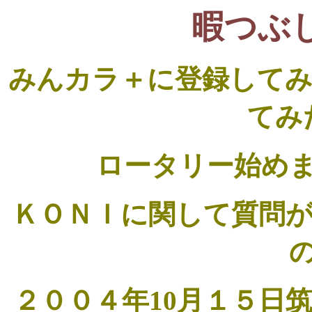
暇つぶ
みんカラ＋に登録して
てみ
ロータリー始め
ＫＯＮＩに関して質問
２００４年10月１５日