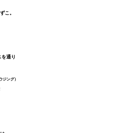
ずこ。
スを通り
。
ウジング）