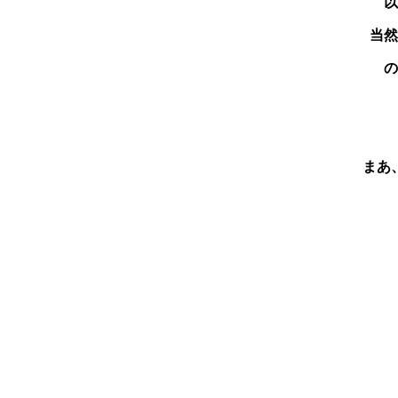
以
当然
の
まあ