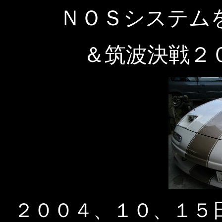
ＮＯＳシステム
＆筑波決戦２
２００４、１０、１５