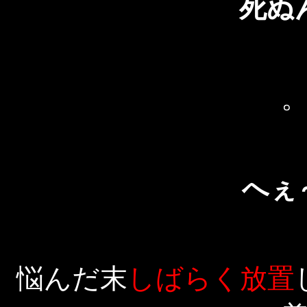
死ぬ
へぇ
悩んだ末
しばらく放置