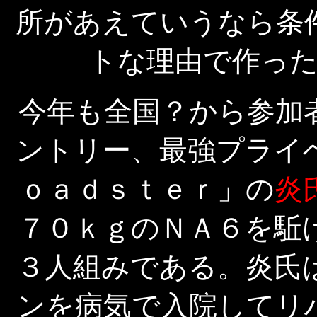
所があえていうなら条
トな理由で作っ
今年も全国？から参加
ントリー、最強プライ
ｏａｄｓｔｅｒ」の
炎
７０ｋｇのＮＡ６を駈
３人組みである。炎氏
ンを病気で入院してリ