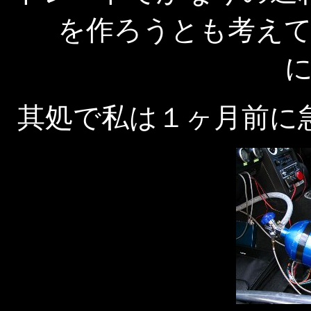
を作ろうとも考え
其処で私は１ヶ月前に