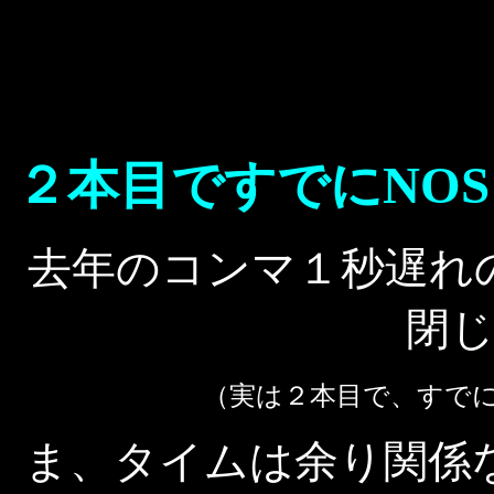
２本目ですでにNO
去年のコンマ１秒遅れ
閉
（実は２本目で、すで
ま、タイムは余り関係