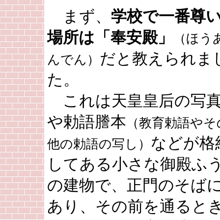
まず、
学校で一番尊
場所は「奉安殿」
（ほう
だと教えられま
んでん）
た。
これは天皇皇后の写
や勅語謄本
（教育勅語やそ
などが格
他の勅語の写し）
してある小さな御殿ふ
の建物で、正門のそば
あり、その前を通ると