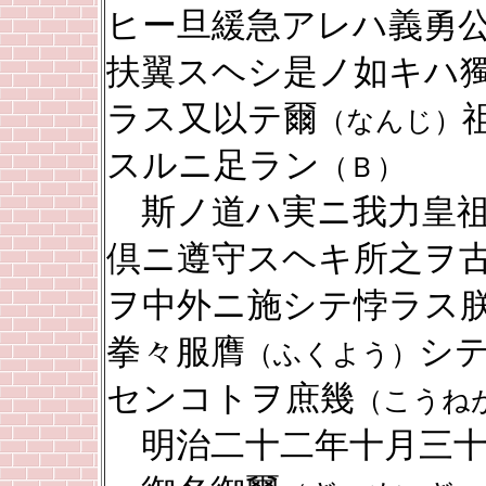
ヒー旦緩急アレハ義勇
扶翼スヘシ是ノ如キハ
ラス又以テ爾
（なんじ）
スルニ足ラン
（Ｂ）
斯ノ道ハ実ニ我力皇祖
倶ニ遵守スヘキ所之ヲ
ヲ中外ニ施シテ悖ラス
拳々服膺
シ
（ふくよう）
センコトヲ庶幾
（こうね
明治二十二年十月三十