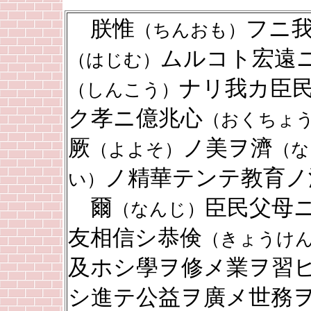
朕惟
フニ
（ちんおも）
ムルコト宏遠
（はじむ）
ナリ我カ臣
（しんこう）
ク孝ニ億兆心
（おくちょ
厥
ノ美ヲ濟
（よよそ）
（な
ノ精華テンテ教育ノ
い）
爾
臣民父母
（なんじ）
友相信シ恭倹
（きょうけ
及ホシ學ヲ修メ業ヲ習
シ進テ公益ヲ廣メ世務