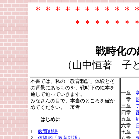
＊＊＊＊＊＊＊＊＊＊
＊＊＊＊＊＊
戦時化の
（山中恒著 子ど
本書では、私の「教育勅語」体験とそ
の背景にあるものを、戦時下の絵本を
一章
通して迫っていきます。
二章
みなさんの目で、本当のところを確か
三章
めてください。 著者
四章
五章
はじめに
六章
1
教育勅語
七章
2
体験的「教育勅語」
八章