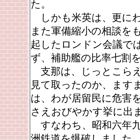
た。
しかも米英は、更にわ
また軍備縮小の相談を
起したロンドン会議で
ず、補助艦の比率七割
支那は、じっとこらえ
見て取ったのか、ます
は、わが居留民に危害
さえおびやかす挙に出
すなわち、昭和六年九
洲鉄道を爆破しました