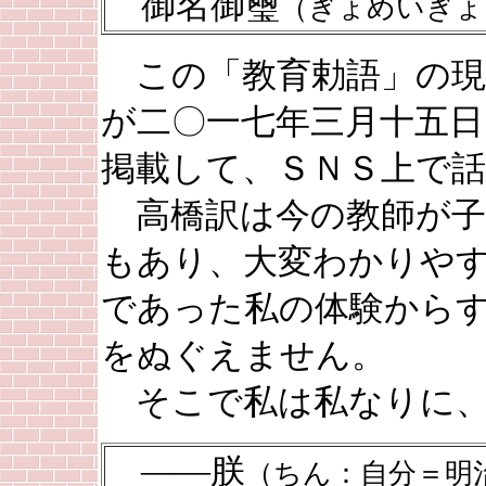
御名御璽
（ぎょめいぎょ
この「教育勅語」の現
が二〇一七年三月十五
掲載して、ＳＮＳ上で
高橋訳は今の教師が子
もあり、大変わかりや
であった私の体験から
をぬぐえません。
そこで私は私なりに、
――朕
（ちん：自分＝明