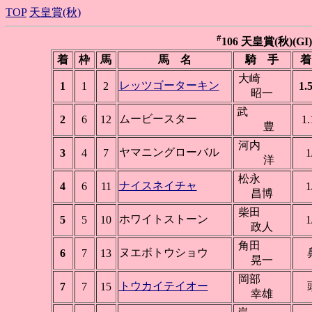
TOP
天皇賞(秋)
#
106 天皇賞(秋)(GI)
着
枠
馬
馬 名
騎 手
着
大崎
レッツゴーターキン
1
1
2
1.
昭一
武
ムービースター
2
6
12
1.
豊
河内
ヤマニングローバル
3
4
7
1
洋
松永
ナイスネイチャ
4
6
11
1
昌博
柴田
ホワイトストーン
5
5
10
1
政人
角田
ヌエボトウショウ
6
7
13
晃一
岡部
トウカイテイオー
7
7
15
幸雄