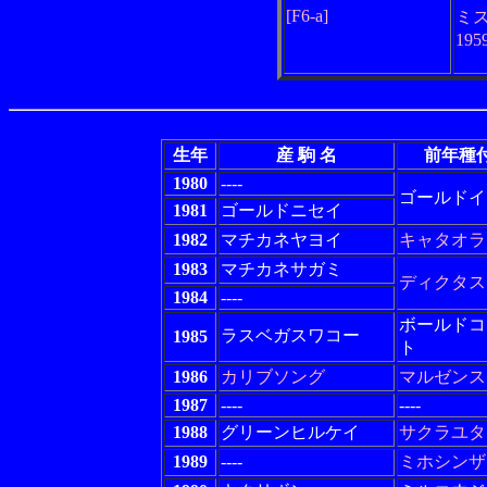
[F6-a]
ミ
19
生年
産 駒 名
前年種
1980
----
ゴールドイ
1981
ゴールドニセイ
1982
マチカネヤヨイ
キャタオラ
1983
マチカネサガミ
ディクタス
1984
----
ボールドコ
ラスベガスワコー
1985
ト
1986
カリブソング
マルゼンス
1987
----
----
1988
グリーンヒルケイ
サクラユタ
1989
----
ミホシンザ