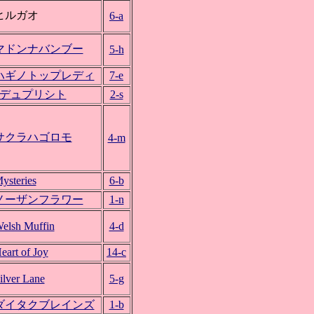
ヒルガオ
6-a
マドンナバンブー
5-h
ハギノトップレディ
7-e
*デュプリシト
2-s
サクラハゴロモ
4-m
ysteries
6-b
ノーザンフラワー
1-n
elsh Muffin
4-d
eart of Joy
14-c
ilver Lane
5-g
ダイタクブレインズ
1-b