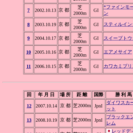
*ファインモ
芝
京 都
7
2002.10.13
GI
2000m
ン
芝
京 都
スティルイン
8
2003.10.19
GI
2000m
芝
9
2004.10.17
京 都
GI
スイープトウ
2000m
芝
京 都
エアメサイア
10
2005.10.16
GI
2000m
芝
京 都
カワカミプリ
11
2006.10.15
GI
2000m
回
年 月 日
場 所
距 離
国際
勝 利 馬
ダイワスカ
京 都
芝2000m
12
2007.10.14
JpnI
ット
ブラックエ
京 都
芝2000m
13
2008.10.19
JpnI
レム
レッドデ