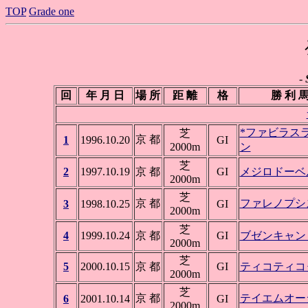
TOP
Grade one
-
回
年 月 日
場 所
距 離
格
勝 利 
*ファビラス
芝
京 都
1
1996.10.20
GI
2000m
ン
芝
2
1997.10.19
京 都
GI
メジロドーベ
2000m
芝
京 都
ファレノプシ
3
1998.10.25
GI
2000m
芝
4
1999.10.24
京 都
GI
ブゼンキャン
2000m
芝
5
2000.10.15
京 都
GI
ティコティコ
2000m
芝
京 都
テイエムオー
6
2001.10.14
GI
2000m