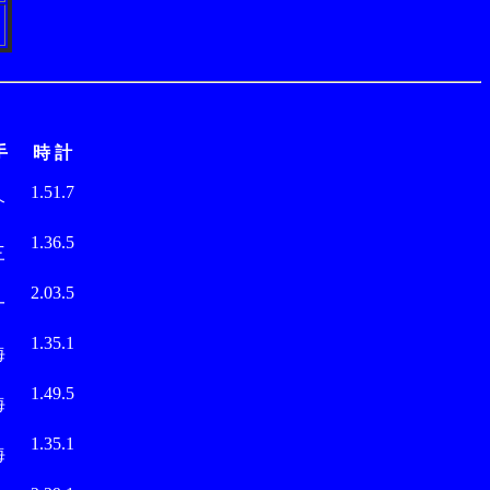
手
時 計
岡
1.51.7
介
藤
1.36.5
三
山
2.03.5
一
岡
1.35.1
海
岡
1.49.5
海
岡
1.35.1
海
岡