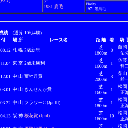
[F3-c]
デ
Flashy
1981 鹿毛
1971 黒鹿毛
成績
(通算 10戦4勝)
 付
場 所
レース名
距 離
着
騎 
藤
芝
札 幌
2歳新馬
.08.12
8
1800m
佑
佐
芝
東 京
2歳未勝利
.11.04
1
1600m
哲
柴
芝
中 山
葉牡丹賞
.12.01
3
2000m
雄
松
芝
中 山
きんせんか賞
.03.01
1
1600m
正
松
芝
中 山
フラワーC (JpnIII)
.03.22
1
1800m
正
松
芝
阪 神
桜花賞 (JpnI)
.04.13
10
1600m
正
松
芝