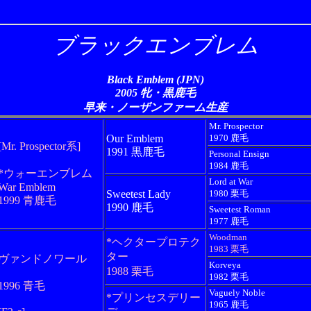
ブラックエンブレム
Black Emblem (JPN)
2005 牝・黒鹿毛
早来・ノーザンファーム生産
Mr. Prospector
Our Emblem
1970 鹿毛
[Mr. Prospector系]
1991 黒鹿毛
Personal Ensign
1984 鹿毛
*ウォーエンブレム
Lord at War
War Emblem
Sweetest Lady
1980 栗毛
1999 青鹿毛
1990 鹿毛
Sweetest Roman
1977 鹿毛
Woodman
*ヘクタープロテク
1983 栗毛
ター
ヴァンドノワール
Korveya
1988 栗毛
1982 栗毛
1996 青毛
Vaguely Noble
*プリンセスデリー
1965 鹿毛