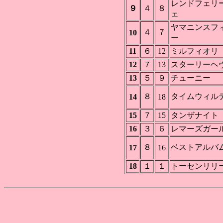
レンドフェリ
９
４
８
ェ
ヤマニンスフ
４
７
10
ー
11
６
12
ミルフィオリ
12
７
13
スターリーヘ
13
５
９
チューニー
８
タイムウィル
14
18
15
７
15
タンザナイト
16
３
６
レマーズガー
８
ベストアルバ
17
16
18
１
１
トーセンリリ