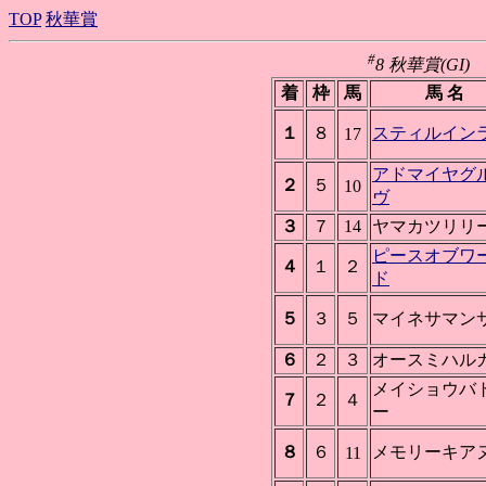
TOP
秋華賞
#
8 秋華賞(GI) 京
着
枠
馬
馬 名
１
８
スティルイン
17
アドマイヤグ
２
５
10
ヴ
３
７
14
ヤマカツリリ
ピースオブワ
４
１
２
ド
５
３
５
マイネサマン
６
２
３
オースミハル
メイショウバ
７
２
４
ー
８
６
メモリーキア
11